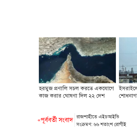
হরমুজ প্রণালি সচল করতে একযোগে
ইসরাইলে
কাজ করার ঘোষণা দিল ২২ দেশ
শোধনাগ
রাজশাহীতে এইচআইভি
«পূর্ববর্তী সংবাদ
সংক্রমণ: ৬৬ শতাংশ রোগীই
সমকামী