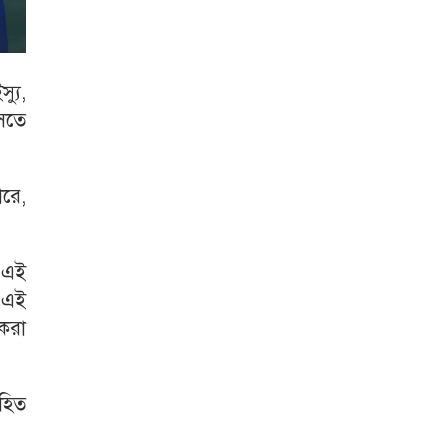
্যু,
বসতে
ারে,
 এই
ে এই
 করা
িহিত