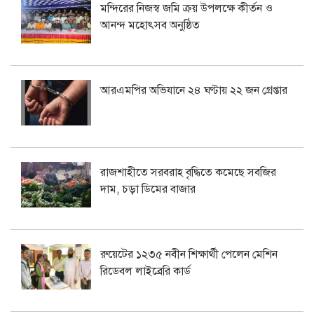
মন্দিরের নিজস্ব জমি ক্রয় উপলক্ষে কীর্তন ও
আনন্দ মহোৎসব অনুষ্ঠিত
আরএমপির অভিযানে ২৪ ঘণ্টায় ২২ জন গ্রেপ্তার
রাজশাহীতে সরবরাহ বৃদ্ধিতে কমেছে সবজির
দাম, চড়া ডিমের বাজার
রুয়েটের ১২৩৫ নবীন শিক্ষার্থী পেলেন মেশিন
রিডেবল লাইব্রেরি কার্ড