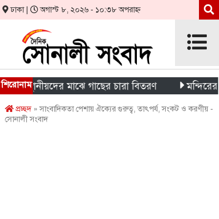
ঢাকা |
অগাস্ট ৮, ২০২৬ - ১০:৩৮ অপরাহ্ন
শিরোনাম
 স্থানীয়দের মাঝে গাছের চারা বিতরণ
মন্দিরের নিজস্ব জ
প্রচ্ছদ
» সাংবাদিকতা পেশায় ঐক্যের গুরুত্ব, তাৎপর্য, সংকট ও করণীয় -
সোনালী সংবাদ