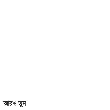
আরও ড়ুন