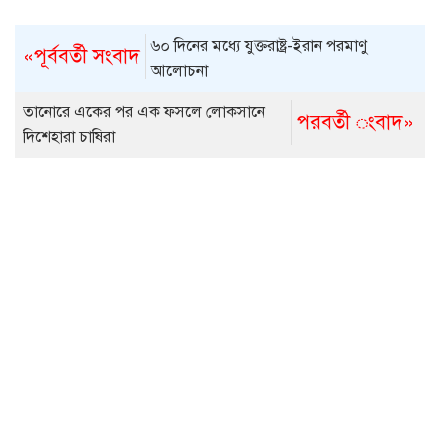
৬০ দিনের মধ্যে যুক্তরাষ্ট্র-ইরান পরমাণু
«পূর্ববর্তী সংবাদ
আলোচনা
তানোরে একের পর এক ফসলে লোকসানে
পরবর্তী ংবাদ»
দিশেহারা চাষিরা