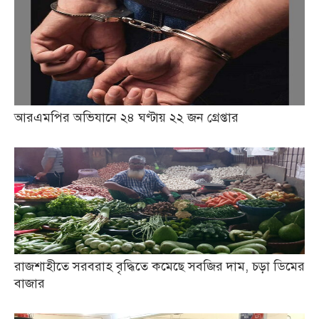
আরএমপির অভিযানে ২৪ ঘণ্টায় ২২ জন গ্রেপ্তার
রাজশাহীতে সরবরাহ বৃদ্ধিতে কমেছে সবজির দাম, চড়া ডিমের
বাজার