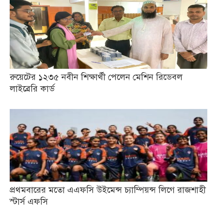
রুয়েটের ১২৩৫ নবীন শিক্ষার্থী পেলেন মেশিন রিডেবল
লাইব্রেরি কার্ড
প্রথমবারের মতো এএফসি উইমেন্স চ্যাম্পিয়ন্স লিগে রাজশাহী
স্টার্স এফসি