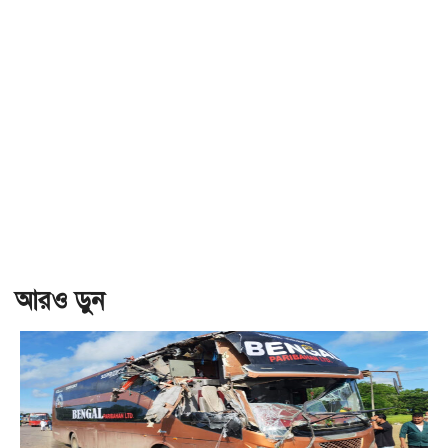
আরও ড়ুন