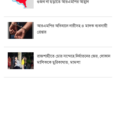
গুজব না ছড়াতে আরএমপির আহ্বান
আরএমপির অভিযানে নারীসহ ৪ মাদক ব্যবসায়ী
গ্রেপ্তার
রাজশাহীতে চোর সন্দেহে নির্যাতনের জের, দোকান
মালিককে ছুরিকাঘাত, মামলা