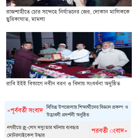
রাজশাহীতে চোর সন্দেহে নির্যাতনের জের, দোকান মালিককে
ছুরিকাঘাত, মামলা
রাবি ইইই বিভাগে নবীন বরণ ও বিদায় সংবর্ধনা অনুষ্ঠিত
বিভিন্ন উপজেলায় শিক্ষার্থীদের বিজ্ঞান প্রকল্প ও
«পূর্ববর্তী সংবাদ
উদ্ভাবনী প্রদর্শনী অনুষ্ঠিত
নগরীতে ক্লু-লেস দস্যুতার ঘটনায় ব্যবহৃত
পরবর্তী ংবাদ»
মোটরসাইকেল উদ্ধার