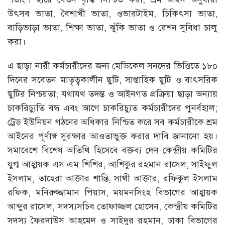
উৎসব ভাতা, বৈশাখী ভাতা, ওভারটাইম, চিকিৎসা ভাতা,
বাড়িভাড়া ভাতা, শিক্ষা ভাতা, ঝুঁকি ভাতা ও রেশন সুবিধা চালু
করা।
এ ছাড়া নারী কর্মচারীদের জন্য মেডিকেল সনদের ভিত্তিতে ১৮০
দিনের সবেতন মাতৃত্বকালীন ছুটি, সাপ্তাহিক ছুটি ও বাৎসরিক
ছুটির নিশ্চয়তা; যথাযথ তদন্ত ও আইনগত প্রক্রিয়া ছাড়া অন্যায়
চাকরিচ্যুতি বন্ধ এবং আগে চাকরিচ্যুত কর্মচারীদের পুনর্বহাল;
ট্রেড ইউনিয়ন গঠনের অধিকার নিশ্চিত করে সব কর্মচারীকে শ্রম
আইনের পূর্ণাঙ্গ সুরক্ষার আওতাভুক্ত করার দাবি জানানো হয়।
সমাবেশে বিশেষ অতিথি হিসেবে বক্তব্য দেন কেন্দ্রীয় কমিটির
যুগ্ম আহ্বায়ক এস এম শিশির, আশিকুর রহমান রাসেল, সাইফুল
ইসলাম, তাহেরা আক্তার শান্তি, সাথী আক্তার, রফিকুল ইসলাম
রফিক, মনিরুজ্জামান পিয়াস, ময়মনসিংহ বিভাগের আহ্বায়ক
আব্দুর রাসেল, সদস্যসচিব তোফাজ্জল হোসেন, কেন্দ্রীয় কমিটির
সদস্য ফৈরদাউস আহমেদ ও সাইদুর রহমান, ঢাকা বিভাগের