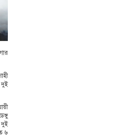
ফগার
াহী
দুই
যায়ী
ঙ্গু
 দুই
গত ৬