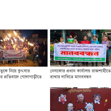
তৃত্বকে নিয়ে কুৎসার
নেসকোর প্রধান কার্যালয় রাজশাহীতে
র প্রতিবাদে গোদাগাড়ীতে
রাখার দাবিতে মানববন্ধন