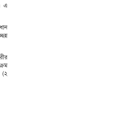
ে। এ
রধান
ছন্ন
গরীর
ক্রম
ন (২