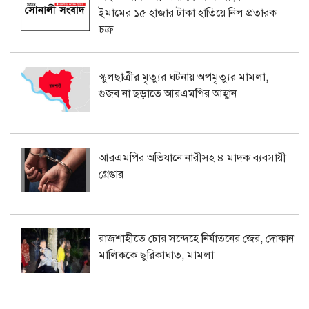
ইমামের ১৫ হাজার টাকা হাতিয়ে নিল প্রতারক
চক্র
স্কুলছাত্রীর মৃত্যুর ঘটনায় অপমৃত্যুর মামলা,
গুজব না ছড়াতে আরএমপির আহ্বান
আরএমপির অভিযানে নারীসহ ৪ মাদক ব্যবসায়ী
গ্রেপ্তার
রাজশাহীতে চোর সন্দেহে নির্যাতনের জের, দোকান
মালিককে ছুরিকাঘাত, মামলা