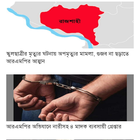
স্কুলছাত্রীর মৃত্যুর ঘটনায় অপমৃত্যুর মামলা, গুজব না ছড়াতে
আরএমপির আহ্বান
আরএমপির অভিযানে নারীসহ ৪ মাদক ব্যবসায়ী গ্রেপ্তার