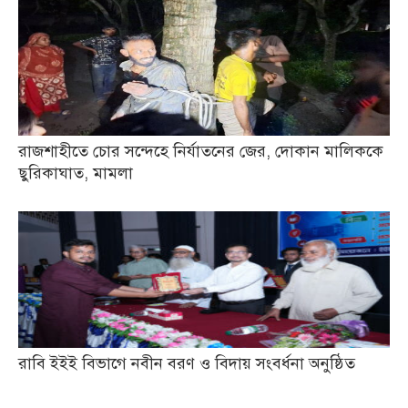
রাজশাহীতে চোর সন্দেহে নির্যাতনের জের, দোকান মালিককে
ছুরিকাঘাত, মামলা
রাবি ইইই বিভাগে নবীন বরণ ও বিদায় সংবর্ধনা অনুষ্ঠিত