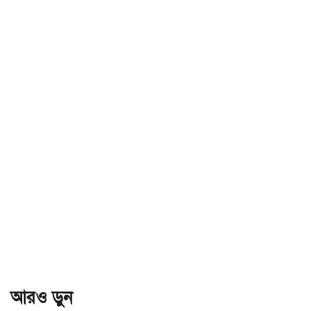
আরও ড়ুন