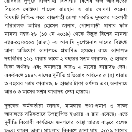
রোববার দুপুরে রাজশাহী বিভাগীয় বিশেষ জজ আদালতের
বিচারক মোস্তফা পাভেল রায়হান এ রায় ঘোষণা করেন।
বিষয়টি নিশ্চিত করে রাজশাহী জেলা সমন্বিত দুদকের সহকারী
পরিচালক আমির হোসেন জানান, গোদাগাড়ী থানার ফাঁদ
মামলা নম্বর-২৬ (১৪ মে ২০১৯) থেকে উদ্ভূত বিশেষ মামলা
নম্বর-০১/২০২০ (রাজ.) -এ আসামি নৃপেন্দ্রনাথ দাসের বিরুদ্ধে
আনা অভিযোগ আদালতে প্রমাণিত হয়েছে। রায়ে আদালত
দণ্ডবিধির ১৬১ ধারায় তাকে ২ বছরের সশ্রম কারাদণ্ড, ৫ হাজার
টাকা অর্থদণ্ড এবং অনাদায়ে আরও ২ মাসের কারাদণ্ড দেন।
একইসঙ্গে ১৯৪৭ সালের দুর্নীতি প্রতিরোধ আইনের ৫ (২) ধারায়
৩ বছরের সশ্রম কারাদণ্ড, ৮ হাজার টাকা অর্থদণ্ড এবং অনাদায়ে
আরও ৩ মাসের সশ্রম কারাদণ্ড দেয়া হয়েছে।
দুদকের কর্মকর্তারা জানান, মামলার তথ্য-প্রমাণ ও সাক্ষ্য
আদালতে সঠিকভাবে উপস্থাপিত হওয়ায় এ রায় এসেছে। এতে
দুর্নীতি বিরোধী কার্যক্রমে জনগণের আস্থা আরও বাড়বে বলেও
মন্তব্য করেন তারা। মামলার বিবরণে জানা যায়, ২০১৯ সালের