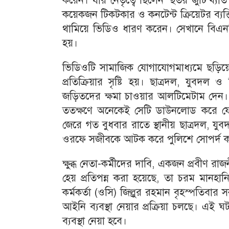
করেন। যার নেতৃত্বে ছিলেন ‘ছতর জুটি’খ্যাত
কয়েকজন টিকটকার ও কনটেন্ট ক্রিয়েটর ব্য
থামিয়ে ভিডিও ধারণ করেন। সেখানে বিএনপি ম
হয়।
ভিডিওটি সামাজিক যোগাযোগমাধ্যমে ছড়িয়ে 
প্রতিক্রিয়ার সৃষ্টি হয়। ছাত্রদল, যুবদল 
জড়িতদের ক্ষমা চাওয়ার আলটিমেটাম দেন।
ততক্ষণে অনেকেই সেটি ডাউনলোড করে ফে
জেরে গত বুধবার রাতে স্থানীয় ছাত্রদল, যু
ওরফে সজীবকে আটক করে পুলিশে সোপর্দ 
ক্ষুব্ধ নেতা-কর্মীদের দাবি, একজন প্রবীণ র
হেয় প্রতিপন্ন করা হয়েছে, তা চরম মানহান
কর্মকর্তা (ওসি) জিল্লুর রহমান বৃহস্পতিবার
আইনি ব্যবস্থা নেয়ার প্রক্রিয়া চলছে। এ
ব্যবস্থা নেয়া হবে।