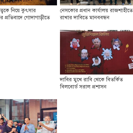
তৃত্বকে নিয়ে কুৎসার
নেসকোর প্রধান কার্যালয় রাজশাহীতে
র প্রতিবাদে গোদাগাড়ীতে
রাখার দাবিতে মানববন্ধন
দাবির মুখে রাবি থেকে বিতর্কিত
বিলবোর্ড সরাল প্রশাসন