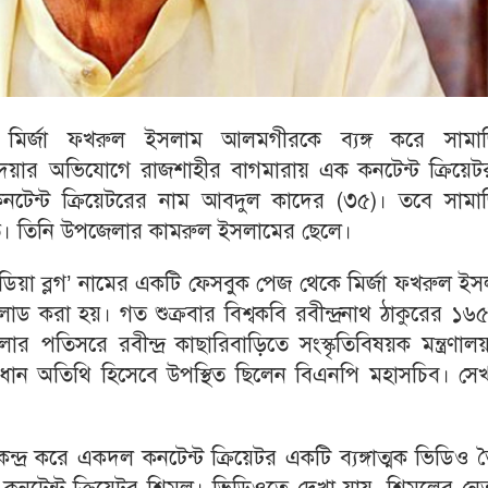
ির্জা ফখরুল ইসলাম আলমগীরকে ব্যঙ্গ করে সামা
েয়ার অভিযোগে রাজশাহীর বাগমারায় এক কনটেন্ট ক্রিয়েট
টেন্ট ক্রিয়েটরের নাম আবদুল কাদের (৩৫)। তবে সামা
িত। তিনি উপজেলার কামরুল ইসলামের ছেলে।
ে ‘ডিয়া ব্লগ’ নামের একটি ফেসবুক পেজ থেকে মির্জা ফখরুল ই
করা হয়। গত শুক্রবার বিশ্বকবি রবীন্দ্রনাথ ঠাকুরের ১৬
লার পতিসরে রবীন্দ্র কাছারিবাড়িতে সংস্কৃতিবিষয়ক মন্ত্রণা
্রধান অতিথি হিসেবে উপস্থিত ছিলেন বিএনপি মহাসচিব। সেখ
ন্দ্র করে একদল কনটেন্ট ক্রিয়েটর একটি ব্যঙ্গাত্মক ভিডিও 