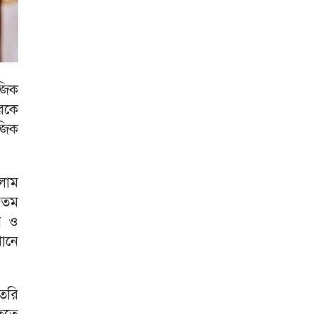
জিক
রকে
জিক
সলাম
৫তম
লয় ও
ানে
তৈরি