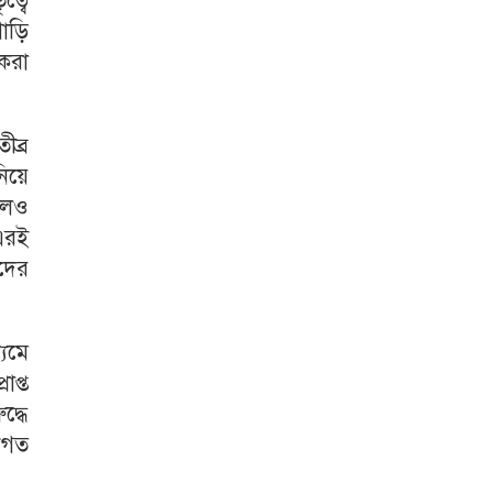
ত্বে
াড়ি
 করা
ীব্র
নিয়ে
লেও
এরই
াদের
্যমে
াপ্ত
দ্ধে
নগত