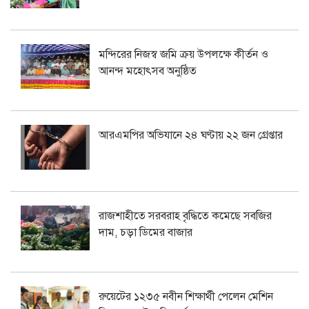
মন্দিরের নিজস্ব জমি ক্রয় উপলক্ষে কীর্তন ও
আনন্দ মহোৎসব অনুষ্ঠিত
আরএমপির অভিযানে ২৪ ঘণ্টায় ২২ জন গ্রেপ্তার
রাজশাহীতে সরবরাহ বৃদ্ধিতে কমেছে সবজির
দাম, চড়া ডিমের বাজার
রুয়েটের ১২৩৫ নবীন শিক্ষার্থী পেলেন মেশিন