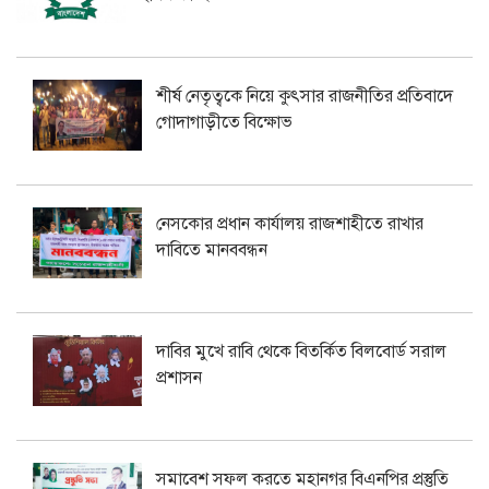
শীর্ষ নেতৃত্বকে নিয়ে কুৎসার রাজনীতির প্রতিবাদে
গোদাগাড়ীতে বিক্ষোভ
নেসকোর প্রধান কার্যালয় রাজশাহীতে রাখার
দাবিতে মানববন্ধন
দাবির মুখে রাবি থেকে বিতর্কিত বিলবোর্ড সরাল
প্রশাসন
সমাবেশ সফল করতে মহানগর বিএনপির প্রস্তুতি