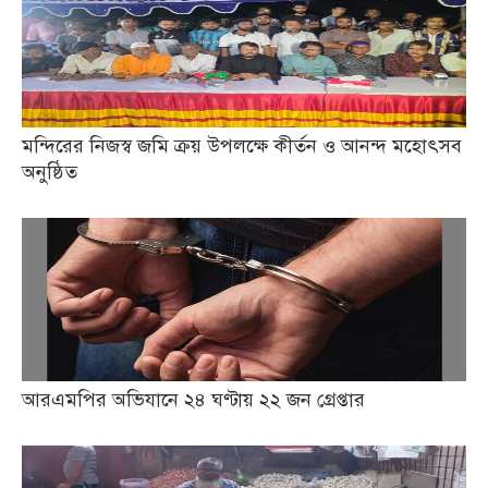
মন্দিরের নিজস্ব জমি ক্রয় উপলক্ষে কীর্তন ও আনন্দ মহোৎসব
অনুষ্ঠিত
আরএমপির অভিযানে ২৪ ঘণ্টায় ২২ জন গ্রেপ্তার