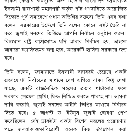
সামনে কেন্দ্রীয় কর্মসূচির অংশ হিসেবে বাংলাদেশ জামায়াতে
ইসলামী রাজশাহী মহানগরী কর্তৃক পাঁচ গণদাবিতে আয়োজিত
বিক্ষোভ পূর্ব সমাবেশে প্রধান অতিথির বক্তব্যে তিনি এসব কথা
বলেন। সরকারের উদ্দেশে তিনি বলেন, কোনো সঙ্কট তৈরি না
করে জুলাই সনদের ভিত্তিতে আপনি নির্বাচন অনুষ্ঠান করুন।
বিদ্যমান রাষ্ট্র কাঠামোতে যদি আবার নির্বাচন হয়, তাহলে
আবারো ফ্যাসিজমের জন্ম হবে, আরেকটি হাসিনা সরকারে জন্ম
হবে।
তিনি বলেন, ‘জামায়াতে ইসলামী বরাবরই চেয়েছে একটি
গ্রহণযোগ্য নির্বাচনের মাধ্যমে দেশ এগিয়ে যাক। কিন্তু দেখা
যাচ্ছে, একটি রাজনৈতিক মহলের প্রভাব খাটানোর ফলে
সরকার লেভেল প্লেয়িং ফিল্ড নিশ্চিত করতে পারছে না। আমরা
দাবি করেছি, জুলাই সনদের আইনি ভিত্তির মাধ্যমে নির্বাচন
দিতে হবে। ৫ আগস্ট ড. ইউনূস জুলাই ঘোষণা পেশ
করেছিলেন। সেই ড্রাফটটা একটা বিশেষ মহলের প্ররোচণায়
পড়ে জনআকাক্সক্ষাবিরোধী অনেক কিছু উপস্থাপন করা