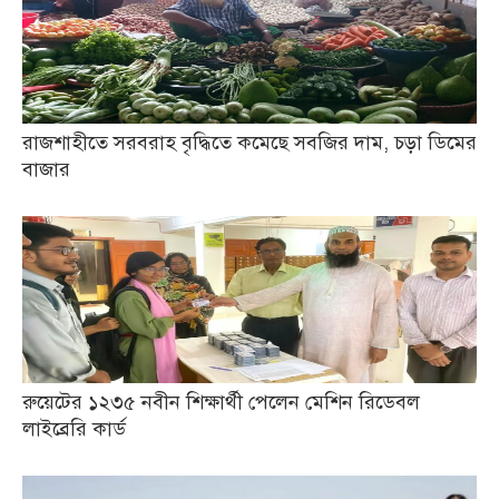
রাজশাহীতে সরবরাহ বৃদ্ধিতে কমেছে সবজির দাম, চড়া ডিমের
বাজার
রুয়েটের ১২৩৫ নবীন শিক্ষার্থী পেলেন মেশিন রিডেবল
লাইব্রেরি কার্ড