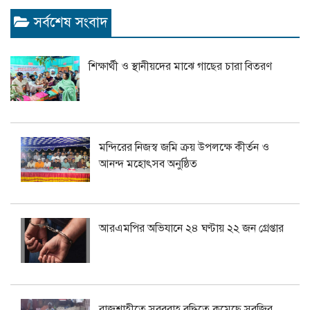
সর্বশেষ সংবাদ
শিক্ষার্থী ও স্থানীয়দের মাঝে গাছের চারা বিতরণ
মন্দিরের নিজস্ব জমি ক্রয় উপলক্ষে কীর্তন ও
আনন্দ মহোৎসব অনুষ্ঠিত
আরএমপির অভিযানে ২৪ ঘণ্টায় ২২ জন গ্রেপ্তার
রাজশাহীতে সরবরাহ বৃদ্ধিতে কমেছে সবজির