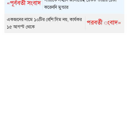
লারাকে সম্মান জানাতেই রেকর্ড ভাঙার চেষ্টা
«পূর্ববর্তী সংবাদ
করেননি মুল্ডার
একজনের নামে ১০টির বেশি সিম নয়, কার্যকর
পরবর্তী ংবাদ»
১৫ আগস্ট থেকে