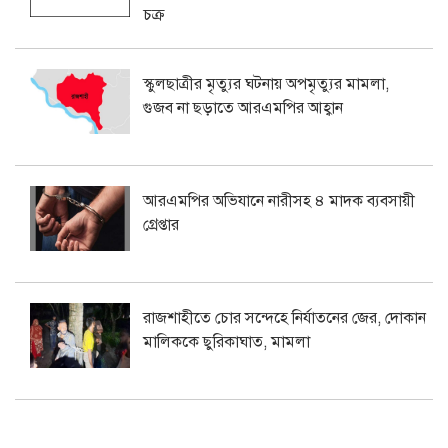
চক্র
স্কুলছাত্রীর মৃত্যুর ঘটনায় অপমৃত্যুর মামলা,
গুজব না ছড়াতে আরএমপির আহ্বান
আরএমপির অভিযানে নারীসহ ৪ মাদক ব্যবসায়ী
গ্রেপ্তার
রাজশাহীতে চোর সন্দেহে নির্যাতনের জের, দোকান
মালিককে ছুরিকাঘাত, মামলা