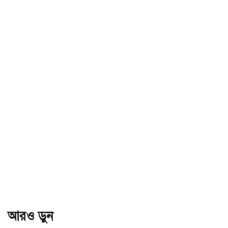
আরও ড়ুন