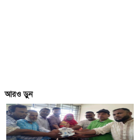
আরও ড়ুন