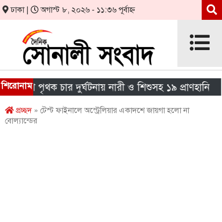
ঢাকা |
অগাস্ট ৮, ২০২৬ - ১১:৩৬ পূর্বাহ্ন
শিরোনাম
ে পৃথক চার দুর্ঘটনায় নারী ও শিশুসহ ১৯ প্রাণহানি
এইচ
প্রচ্ছদ
» টেস্ট ফাইনালে অস্ট্রেলিয়ার একাদশে জায়গা হলো না
বোল্যান্ডের