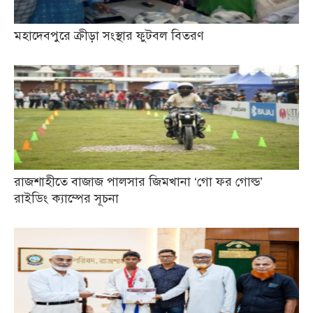
মহাদেবপুরে ক্রীড়া সংস্থার ফুটবল বিতরণ
রাজশাহীতে বাজাজ পালসার জিমখানা ‘গো ফর গোল্ড’
রাইডিং ক্যাম্পের সূচনা