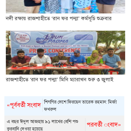
নদী রক্ষায় রাজশাহীতে ‘রান ফর পদ্মা’ কর্মসূচি শুক্রবার
রাজশাহীতে ‘রান ফর পদ্মা’ মিনি ম্যারাথন শুরু ৩ জুলাই
শিগগির দেশে ফিরছেন তারেক রহমান: মির্জা
«পূর্ববর্তী সংবাদ
ফখরুল
এ বছর ঈদুল আজহায় ৯১ লাখের বেশি পশু
পরবর্তী ংবাদ»
কুরবানি দেওয়া হয়েছে