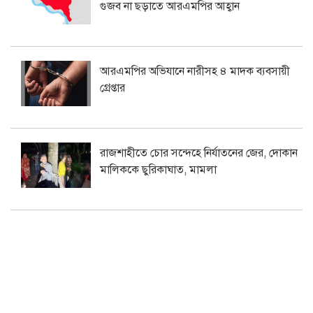
গুজব না ছড়াতে আরএমপির আহ্বান
আরএমপির অভিযানে নারীসহ ৪ মাদক ব্যবসায়ী
গ্রেপ্তার
রাজশাহীতে চোর সন্দেহে নির্যাতনের জের, দোকান
মালিককে ছুরিকাঘাত, মামলা