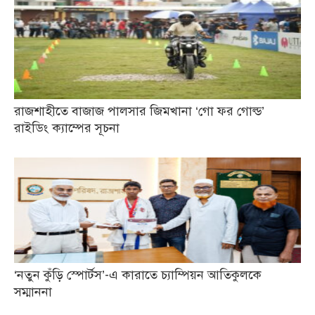
রাজশাহীতে বাজাজ পালসার জিমখানা ‘গো ফর গোল্ড’
রাইডিং ক্যাম্পের সূচনা
‘নতুন কুঁড়ি স্পোর্টস’-এ কারাতে চ্যাম্পিয়ন আতিকুলকে
সম্মাননা