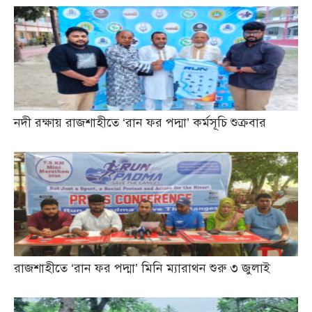
নদী রক্ষায় রাজশাহীতে ‘রান ফর পদ্মা’ কর্মসূচি শুক্রবার
রাজশাহীতে ‘রান ফর পদ্মা’ মিনি ম্যারাথন শুরু ৩ জুলাই