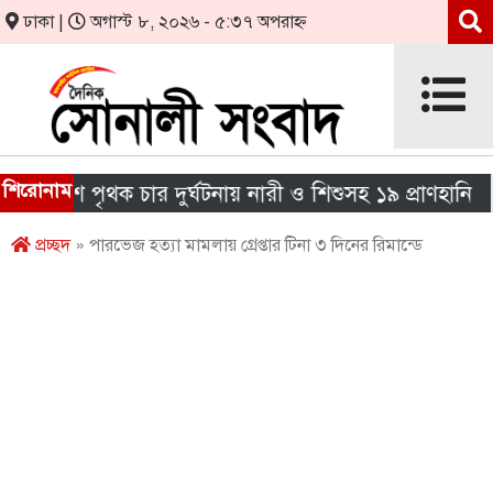
ঢাকা |
অগাস্ট ৮, ২০২৬ - ৫:৩৭ অপরাহ্ন
শিরোনাম
শে পৃথক চার দুর্ঘটনায় নারী ও শিশুসহ ১৯ প্রাণহানি
এই
প্রচ্ছদ
» পারভেজ হত্যা মামলায় গ্রেপ্তার টিনা ৩ দিনের রিমান্ডে