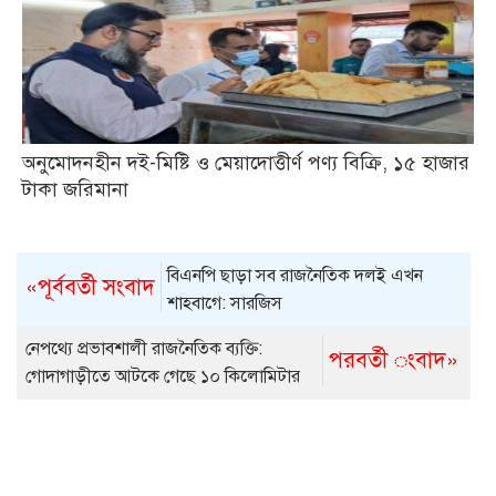
অনুমোদনহীন দই-মিষ্টি ও মেয়াদোত্তীর্ণ পণ্য বিক্রি, ১৫ হাজার
টাকা জরিমানা
বিএনপি ছাড়া সব রাজনৈতিক দলই এখন
«পূর্ববর্তী সংবাদ
শাহবাগে: সারজিস
নেপথ্যে প্রভাবশালী রাজনৈতিক ব্যক্তি:
পরবর্তী ংবাদ»
গোদাগাড়ীতে আটকে গেছে ১০ কিলোমিটার
সড়কের কাজ