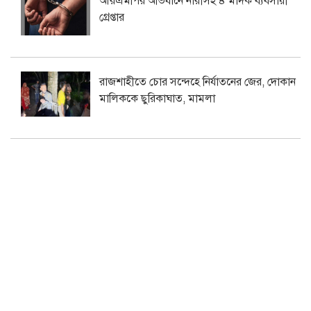
আরএমপির অভিযানে নারীসহ ৪ মাদক ব্যবসায়ী
গ্রেপ্তার
রাজশাহীতে চোর সন্দেহে নির্যাতনের জের, দোকান
মালিককে ছুরিকাঘাত, মামলা