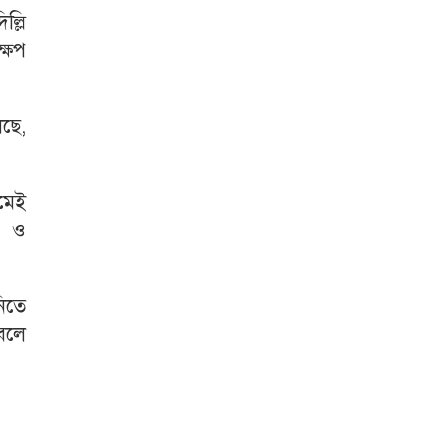
ল্লি
্ষেপ
েছে,
রমেই
ত ও
নিতে
 বলে