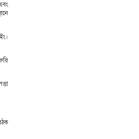
এবং
থানে
ইং।
রুরি
ত্তা
ৈঠক