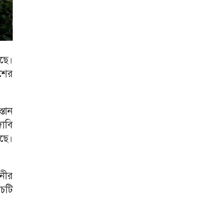
েছে।
েশের
্তান
দাবি
ছে।
িনীর
ঁচটি