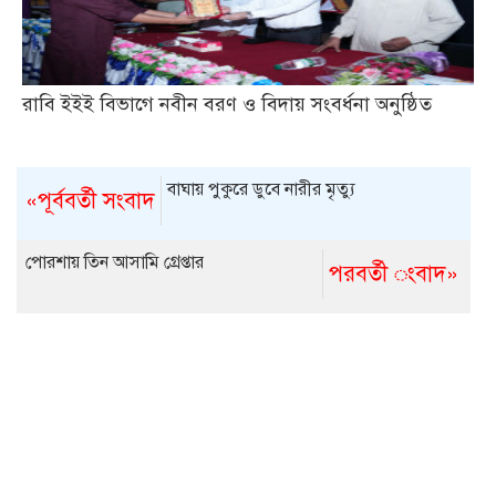
রাবি ইইই বিভাগে নবীন বরণ ও বিদায় সংবর্ধনা অনুষ্ঠিত
বাঘায় পুকুরে ডুবে নারীর মৃত্যু
«পূর্ববর্তী সংবাদ
পোরশায় তিন আসামি গ্রেপ্তার
পরবর্তী ংবাদ»