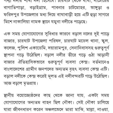
পদ্মা নদীর শাখা নদী হিসেবে। চারঘাট থেকে বাঘা, নাটোরের
বাগাতিপাড়া, বড়াইগ্রাম, পাবনার চাটমোহর, ভাঙ্গুড়া ও
ফরিদপুর উপজেলার মধ্য দিয়ে বাঘাবাড়ী হয়ে এটি হুড়া সাগরে
মিশে নাকালিয়া নামক স্থানে যমুনা নদীতে পড়েছে।
এক সময় যোগাযোগের সুবিধার কারণে বড়াল নদের দুই পাড়ে
বাজার, চারঘাট উপজেলা পরিষদ, চারঘাট মডেল থানা, স্কুল,
কলেজ, পুলিশ একাডেমি, দয়ারামপুর, সেনানিবাসসহ গুরুত্বপূর্ণ
স্থাপনা গড়ে উঠেছিল। বড়াল নদীর তীরে গড়ে ওঠা আড়ানী
বাজার ঐতিহাসিকভাবে গুরুত্বপূর্ণ ব্যবসা কেন্দ্র। বর্তমানেও
বাংলাদেশের গ্রামীণ জনপদের অন্যতম বৃহৎ ব্যবসা কেন্দ্র এটি।
বড়াল নদীকে কেন্দ্র করেই মূলত এই নদীবন্দরটি গড়ে উঠেছিল।
আজ বড়াল মৃতপ্রায়।
স্থানীয় বয়োজ্যেষ্ঠদের কাছ থেকে জানা যায়, একটা সময়
যোগাযোগের অন্যতম বাহন ছিল নৌকা। সেই নৌকা চালিয়ে
যারা জীবনধারণ করেন অঞ্চলভেদে তারা মাঝি, মাল্লা, নাওয়া,