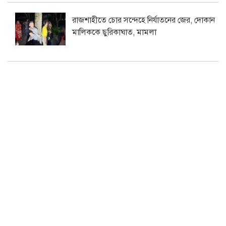
রাজশাহীতে চোর সন্দেহে নির্যাতনের জের, দোকান
মালিককে ছুরিকাঘাত, মামলা