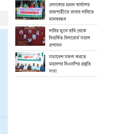
নেসকোর প্রধান কার্যালয়
রাজশাহীতে রাখার দাবিতে
মানববন্ধন
দাবির মুখে রাবি থেকে
বিতর্কিত বিলবোর্ড সরাল
প্রশাসন
সমাবেশ সফল করতে
মহানগর বিএনপির প্রস্তুতি
সভা