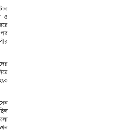
টোল
া ও
েরে
ওপর
পৌর
দের
নিয়ে
ংকে
োসেন
ছিল
ালো
 তখন