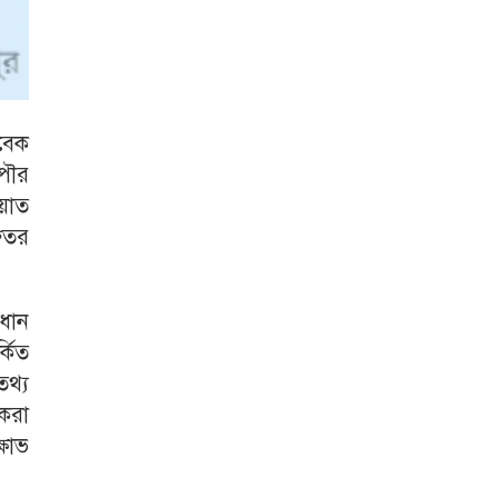
বেক
পৌর
য়াত
রুতর
রধান
কিত
থ্য
করা
্ষোভ