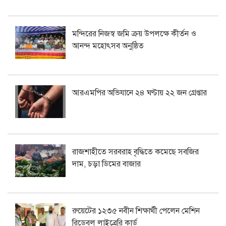
মন্দিরের নিজস্ব জমি ক্রয় উপলক্ষে কীর্তন ও
আনন্দ মহোৎসব অনুষ্ঠিত
আরএমপির অভিযানে ২৪ ঘণ্টায় ২২ জন গ্রেপ্তার
রাজশাহীতে সরবরাহ বৃদ্ধিতে কমেছে সবজির
দাম, চড়া ডিমের বাজার
রুয়েটের ১২৩৫ নবীন শিক্ষার্থী পেলেন মেশিন
রিডেবল লাইব্রেরি কার্ড