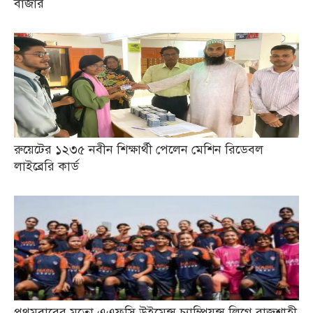
বাজার
রুয়েটের ১২৩৫ নবীন শিক্ষার্থী পেলেন মেশিন রিডেবল
লাইব্রেরি কার্ড
প্রথমবারের মতো এএফসি উইমেন্স চ্যাম্পিয়ন্স লিগে রাজশাহী