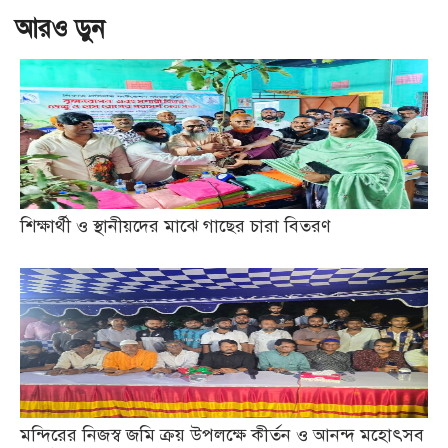
আরও ড়ুন
শিক্ষার্থী ও স্থানীয়দের মাঝে গাছের চারা বিতরণ
মন্দিরের নিজস্ব জমি ক্রয় উপলক্ষে কীর্তন ও আনন্দ মহোৎসব