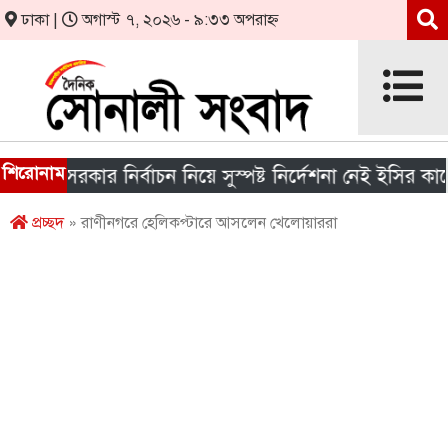
ঢাকা |
অগাস্ট ৭, ২০২৬ - ৯:৩৩ অপরাহ্ন
শিরোনাম
য় সরকার নির্বাচন নিয়ে সুস্পষ্ট নির্দেশনা নেই ইসির কাছে
প্রচ্ছদ
» রাণীনগরে হেলিকপ্টারে আসলেন খেলোয়াররা