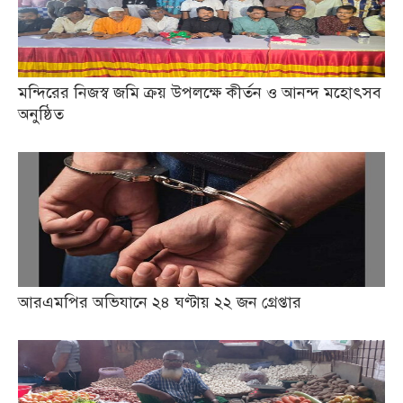
মন্দিরের নিজস্ব জমি ক্রয় উপলক্ষে কীর্তন ও আনন্দ মহোৎসব
অনুষ্ঠিত
আরএমপির অভিযানে ২৪ ঘণ্টায় ২২ জন গ্রেপ্তার