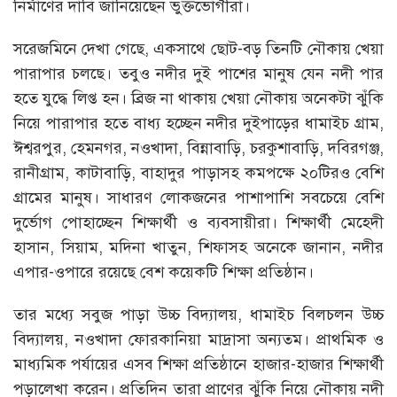
নির্মাণের দাবি জানিয়েছেন ভুক্তভোগীরা।
সরেজমিনে দেখা গেছে, একসাথে ছোট-বড় তিনটি নৌকায় খেয়া
পারাপার চলছে। তবুও নদীর দুই পাশের মানুষ যেন নদী পার
হতে যুদ্ধে লিপ্ত হন। ব্রিজ না থাকায় খেয়া নৌকায় অনেকটা ঝুঁকি
নিয়ে পারাপার হতে বাধ্য হচ্ছেন নদীর দুইপাড়ের ধামাইচ গ্রাম,
ঈশ্বরপুর, হেমনগর, নওখাদা, বিন্নাবাড়ি, চরকুশাবাড়ি, দবিরগঞ্জ,
রানীগ্রাম, কাটাবাড়ি, বাহাদুর পাড়াসহ কমপক্ষে ২০টিরও বেশি
গ্রামের মানুষ। সাধারণ লোকজনের পাশাপাশি সবচেয়ে বেশি
দুর্ভোগ পোহাচ্ছেন শিক্ষার্থী ও ব্যবসায়ীরা। শিক্ষার্থী মেহেদী
হাসান, সিয়াম, মদিনা খাতুন, শিফাসহ অনেকে জানান, নদীর
এপার-ওপারে রয়েছে বেশ কয়েকটি শিক্ষা প্রতিষ্ঠান।
তার মধ্যে সবুজ পাড়া উচ্চ বিদ্যালয়, ধামাইচ বিলচলন উচ্চ
বিদ্যালয়, নওখাদা ফোরকানিয়া মাদ্রাসা অন্যতম। প্রাথমিক ও
মাধ্যমিক পর্যায়ের এসব শিক্ষা প্রতিষ্ঠানে হাজার-হাজার শিক্ষার্থী
পড়ালেখা করেন। প্রতিদিন তারা প্রাণের ঝুঁকি নিয়ে নৌকায় নদী