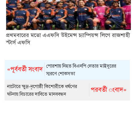
প্রথমবারের মতো এএফসি উইমেন্স চ্যাম্পিয়ন্স লিগে রাজশাহী
স্টার্স এফসি
পোরশায় নিহত বিএনপি নেতার মাইদুরের
«পূর্ববর্তী সংবাদ
স্মরণে শোকসভা
নাটোরে ক্ষুদ্র-নৃগোষ্ঠী কিশোরীকে ধর্ষণের
পরবর্তী ংবাদ»
ঘটনায় বিচারের দাবিতে মানববন্ধন