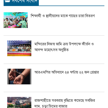
সর্বশেষ সংবাদ
শিক্ষার্থী ও স্থানীয়দের মাঝে গাছের চারা বিতরণ
মন্দিরের নিজস্ব জমি ক্রয় উপলক্ষে কীর্তন ও
আনন্দ মহোৎসব অনুষ্ঠিত
আরএমপির অভিযানে ২৪ ঘণ্টায় ২২ জন গ্রেপ্তার
রাজশাহীতে সরবরাহ বৃদ্ধিতে কমেছে সবজির
দাম, চড়া ডিমের বাজার