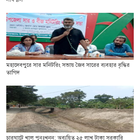
মহাদেবপুরে সার মনিটরিং সভায় জৈব সারের ব্যবহার বৃদ্ধির
তাগিদ
চারঘাটে খাল পুনঃখনন: অব্যয়িত ২৫ লাখ টাকা সরকারি