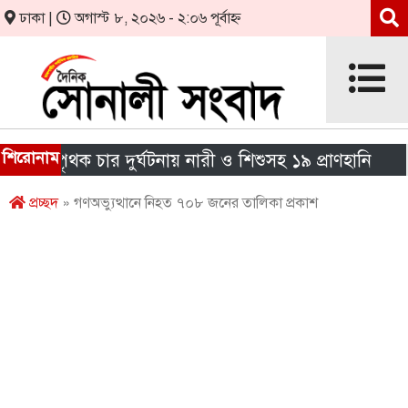
ঢাকা |
অগাস্ট ৮, ২০২৬ - ২:০৬ পূর্বাহ্ন
শিরোনাম
পৃথক চার দুর্ঘটনায় নারী ও শিশুসহ ১৯ প্রাণহানি
এইচএ
প্রচ্ছদ
» গণঅভ্যুত্থানে নিহত ৭০৮ জনের তালিকা প্রকাশ