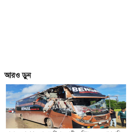
আরও ড়ুন