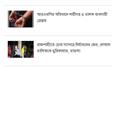
আরএমপির অভিযানে নারীসহ ৪ মাদক ব্যবসায়ী
গ্রেপ্তার
রাজশাহীতে চোর সন্দেহে নির্যাতনের জের, দোকান
মালিককে ছুরিকাঘাত, মামলা