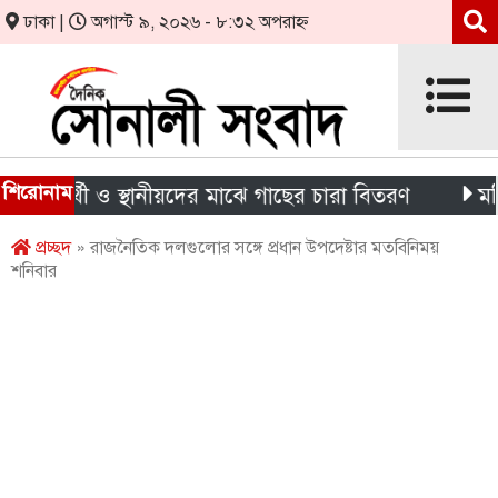
ঢাকা |
অগাস্ট ৯, ২০২৬ - ৮:৩২ অপরাহ্ন
শিরোনাম
ষার্থী ও স্থানীয়দের মাঝে গাছের চারা বিতরণ
মন্দিরের 
প্রচ্ছদ
» রাজনৈতিক দলগুলোর সঙ্গে প্রধান উপদেষ্টার মতবিনিময়
শনিবার