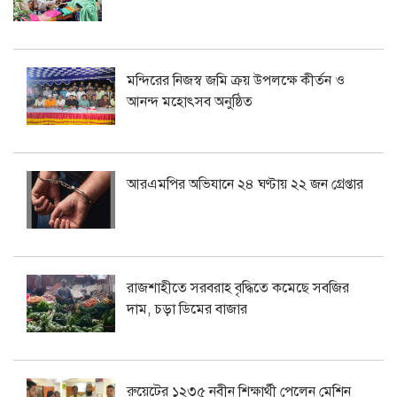
মন্দিরের নিজস্ব জমি ক্রয় উপলক্ষে কীর্তন ও
আনন্দ মহোৎসব অনুষ্ঠিত
আরএমপির অভিযানে ২৪ ঘণ্টায় ২২ জন গ্রেপ্তার
রাজশাহীতে সরবরাহ বৃদ্ধিতে কমেছে সবজির
দাম, চড়া ডিমের বাজার
রুয়েটের ১২৩৫ নবীন শিক্ষার্থী পেলেন মেশিন