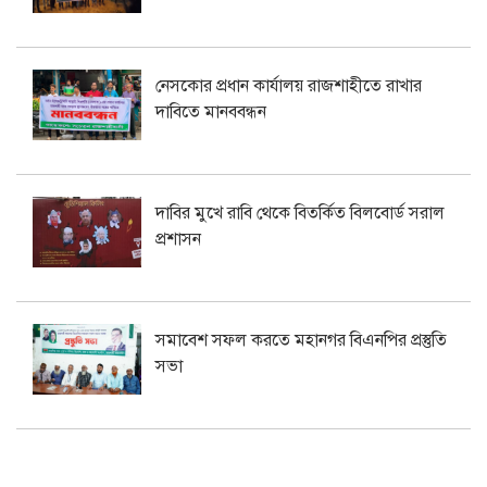
নেসকোর প্রধান কার্যালয় রাজশাহীতে রাখার
দাবিতে মানববন্ধন
দাবির মুখে রাবি থেকে বিতর্কিত বিলবোর্ড সরাল
প্রশাসন
সমাবেশ সফল করতে মহানগর বিএনপির প্রস্তুতি
সভা