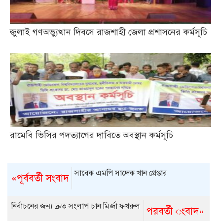
জুলাই গণঅভ্যুত্থান দিবসে রাজশাহী জেলা প্রশাসনের কর্মসূচি
রামেবি ভিসির পদত্যাগের দাবিতে অবস্থান কর্মসূচি
সাবেক এমপি সাদেক খান গ্রেপ্তার
«পূর্ববর্তী সংবাদ
নির্বাচনের জন্য দ্রুত সংলাপ চান মির্জা ফখরুল
পরবর্তী ংবাদ»