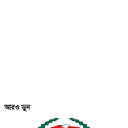
আরও ড়ুন