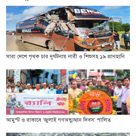
সারা দেশে পৃথক চার দুর্ঘটনায় নারী ও শিশুসহ ১৯ প্রাণহানি
আমুস্ট ও রাকাবে ‘জুলাই গণঅভ্যুত্থান দিবস’ পালিত