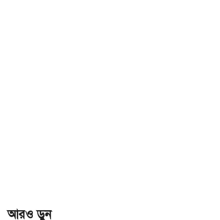
আরও ড়ুন