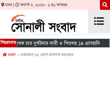
ঢাকা |
অগাস্ট ৮, ২০২৬ - ১:৩১ অপরাহ্ন
শিরোনাম
 পৃথক চার দুর্ঘটনায় নারী ও শিশুসহ ১৯ প্রাণহানি
এইচএ
প্রচ্ছদ
» একযোগে ২৫ জেলা প্রশাসক প্রত্যাহার