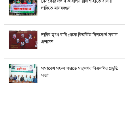
নেসকোর প্রধান কার্যালয় রাজশাহীতে রাখার
দাবিতে মানববন্ধন
দাবির মুখে রাবি থেকে বিতর্কিত বিলবোর্ড সরাল
প্রশাসন
সমাবেশ সফল করতে মহানগর বিএনপির প্রস্তুতি
সভা