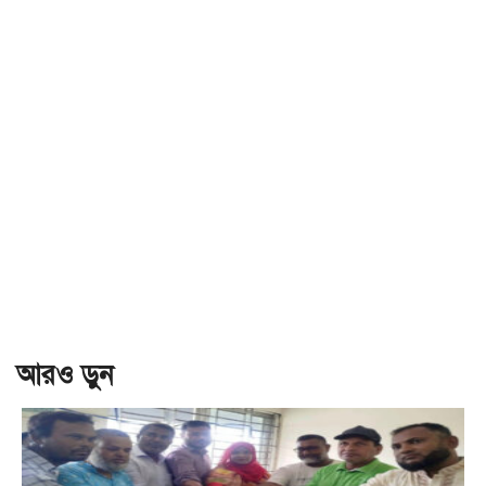
আরও ড়ুন