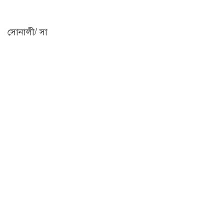
সোনালী/ সা