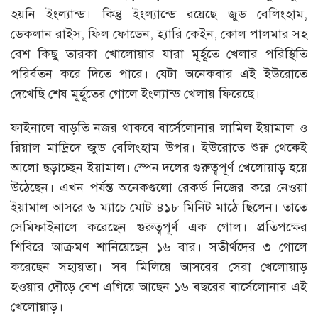
হয়নি ইংল্যান্ড। কিন্তু ইংল্যান্ডে রয়েছে জুড বেলিংহাম,
ডেকলান রাইস, ফিল ফোডেন, হ্যারি কেইন, কোল পালমার সহ
বেশ কিছু তারকা খোলোয়ার যারা মূর্হূতে খেলার পরিস্থিতি
পরির্বতন করে দিতে পারে। যেটা অনেকবার এই ইউরোতে
দেখেছি শেষ মূর্হূতের গোলে ইংল্যান্ড খেলায় ফিরেছে।
ফাইনালে বাড়তি নজর থাকবে বার্সেলোনার লামিল ইয়ামাল ও
রিয়াল মাদ্রিদে জুড বেলিংহাম উপর। ইউরোতে শুরু থেকেই
আলো ছড়াচ্ছেন ইয়ামাল। স্পেন দলের গুরুত্বপূর্ণ খেলোয়াড় হয়ে
উঠেছেন। এখন পর্যন্ত অনেকগুলো রেকর্ড নিজের করে নেওয়া
ইয়ামাল আসরে ৬ ম্যাচে মোট ৪১৮ মিনিট মাঠে ছিলেন। তাতে
সেমিফাইনালে করেছেন গুরুত্বপূর্ণ এক গোল। প্রতিপক্ষের
শিবিরে আক্রমণ শানিয়েছেন ১৬ বার। সতীর্থদের ৩ গোলে
করেছেন সহায়তা। সব মিলিয়ে আসরের সেরা খেলোয়াড়
হওয়ার দৌড়ে বেশ এগিয়ে আছেন ১৬ বছরের বার্সেলোনার এই
খেলোয়াড়।