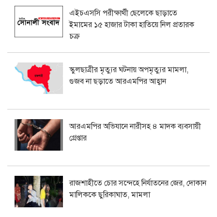
এইচএসসি পরীক্ষার্থী ছেলেকে ছাড়াতে
ইমামের ১৫ হাজার টাকা হাতিয়ে নিল প্রতারক
চক্র
স্কুলছাত্রীর মৃত্যুর ঘটনায় অপমৃত্যুর মামলা,
গুজব না ছড়াতে আরএমপির আহ্বান
আরএমপির অভিযানে নারীসহ ৪ মাদক ব্যবসায়ী
গ্রেপ্তার
রাজশাহীতে চোর সন্দেহে নির্যাতনের জের, দোকান
মালিককে ছুরিকাঘাত, মামলা