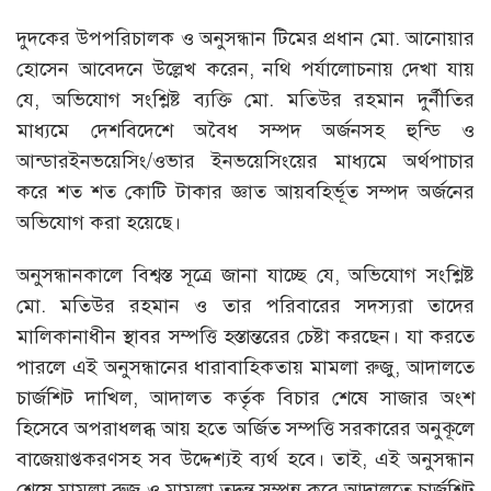
দুদকের উপপরিচালক ও অনুসন্ধান টিমের প্রধান মো. আনোয়ার
হোসেন আবেদনে উল্লেখ করেন, নথি পর্যালোচনায় দেখা যায়
যে, অভিযোগ সংশ্লিষ্ট ব্যক্তি মো. মতিউর রহমান দুর্নীতির
মাধ্যমে দেশবিদেশে অবৈধ সম্পদ অর্জনসহ হুন্ডি ও
আন্ডারইনভয়েসিং/ওভার ইনভয়েসিংয়ের মাধ্যমে অর্থপাচার
করে শত শত কোটি টাকার জ্ঞাত আয়বহির্ভূত সম্পদ অর্জনের
অভিযোগ করা হয়েছে।
অনুসন্ধানকালে বিশ্বস্ত সূত্রে জানা যাচ্ছে যে, অভিযোগ সংশ্লিষ্ট
মো. মতিউর রহমান ও তার পরিবারের সদস্যরা তাদের
মালিকানাধীন স্থাবর সম্পত্তি হস্তান্তরের চেষ্টা করছেন। যা করতে
পারলে এই অনুসন্ধানের ধারাবাহিকতায় মামলা রুজু, আদালতে
চার্জশিট দাখিল, আদালত কর্তৃক বিচার শেষে সাজার অংশ
হিসেবে অপরাধলব্ধ আয় হতে অর্জিত সম্পত্তি সরকারের অনুকূলে
বাজেয়াপ্তকরণসহ সব উদ্দেশ্যই ব্যর্থ হবে। তাই, এই অনুসন্ধান
শেষে মামলা রুজু ও মামলা তদন্ত সম্পন্ন করে আদালতে চার্জশিট