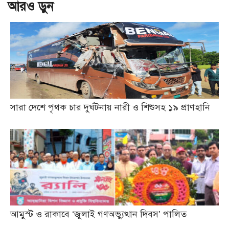
আরও ড়ুন
সারা দেশে পৃথক চার দুর্ঘটনায় নারী ও শিশুসহ ১৯ প্রাণহানি
আমুস্ট ও রাকাবে ‘জুলাই গণঅভ্যুত্থান দিবস’ পালিত