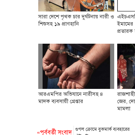
সারা দেশে পৃথক চার দুর্ঘটনায় নারী ও
এইচএসসি
শিশুসহ ১৯ প্রাণহানি
ইমামের 
প্রতারক 
আরএমপির অভিযানে নারীসহ ৪
রাজশাহী
মাদক ব্যবসায়ী গ্রেপ্তার
জের, দো
মামলা
গুগল ক্রোমে বুকমার্ক ব্যবহারের
«পূর্ববর্তী সংবাদ