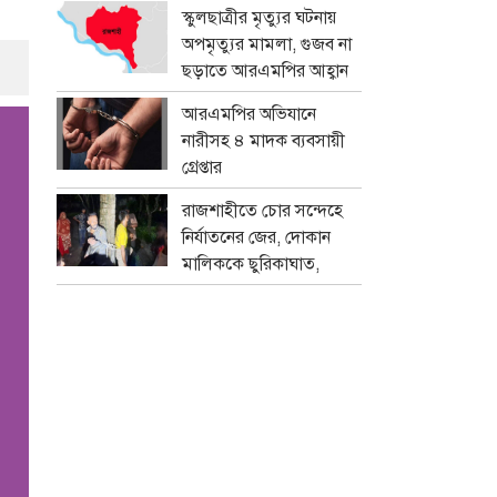
প্রতারক চক্র
স্কুলছাত্রীর মৃত্যুর ঘটনায়
অপমৃত্যুর মামলা, গুজব না
ছড়াতে আরএমপির আহ্বান
আরএমপির অভিযানে
নারীসহ ৪ মাদক ব্যবসায়ী
গ্রেপ্তার
রাজশাহীতে চোর সন্দেহে
নির্যাতনের জের, দোকান
মালিককে ছুরিকাঘাত,
মামলা