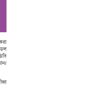
করা
মডেল
িবি
ন্য
ঁজা