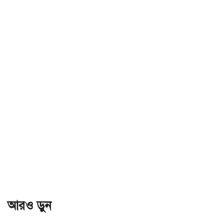
আরও ড়ুন