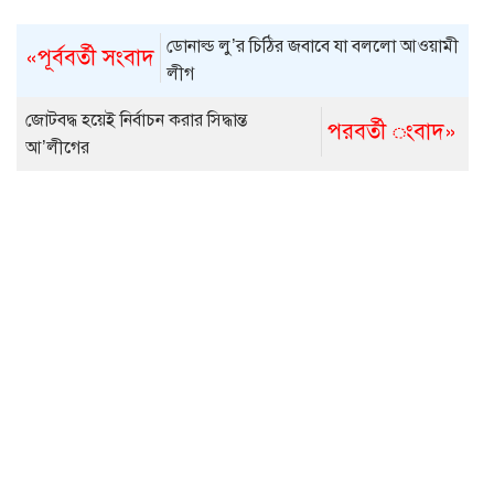
ডোনাল্ড লু’র চিঠির জবাবে যা বললো আওয়ামী
«পূর্ববর্তী সংবাদ
লীগ
জোটবদ্ধ হয়েই নির্বাচন করার সিদ্ধান্ত
পরবর্তী ংবাদ»
আ’লীগের