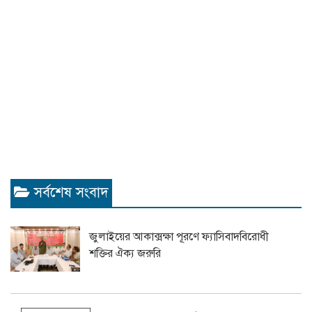
সর্বশেষ সংবাদ
জুলাইয়ের আকাক্সক্ষা পূরণে ফ্যাসিবাদবিরোধী
শক্তির ঐক্য জরুরি