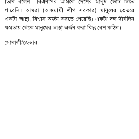
তিনি বলেন, ‘বিএনপির আমলে দেশের মানুষ ভোট দিতে
পারেনি। আমরা (আওয়ামী লীগ সরকার) মানুষের ভেতরে
একটা আস্থা, বিশ্বাস অর্জন করতে পেরেছি। একটা দল দীর্ঘদিন
ক্ষমতায় থেকে মানুষের আস্থা অর্জন করা কিন্তু বেশ কঠিন।’
সোনালী/জেআর