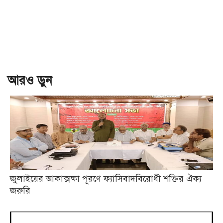
আরও ড়ুন
জুলাইয়ের আকাক্সক্ষা পূরণে ফ্যাসিবাদবিরোধী শক্তির ঐক্য
জরুরি