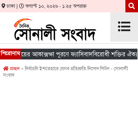
ঢাকা |
অগাস্ট ১০, ২০২৬ - ১:২৫ অপরাহ্ন
শিরোনাম
াইয়ের আকাক্সক্ষা পূরণে ফ্যাসিবাদবিরোধী শক্তির ঐক্য জরুরি
প্রচ্ছদ
» নির্বাচনি ইশতেহারে যেসব প্রতিশ্রুতি দিলেন লিটন - সোনালী
সংবাদ