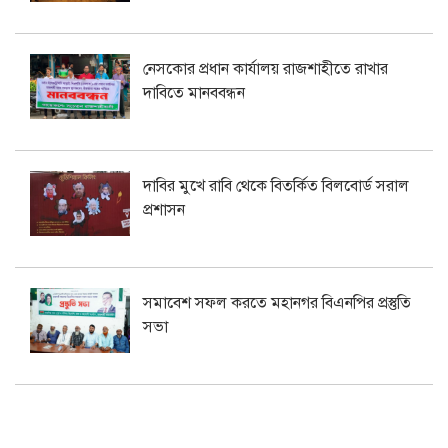
নেসকোর প্রধান কার্যালয় রাজশাহীতে রাখার
দাবিতে মানববন্ধন
দাবির মুখে রাবি থেকে বিতর্কিত বিলবোর্ড সরাল
প্রশাসন
সমাবেশ সফল করতে মহানগর বিএনপির প্রস্তুতি
সভা