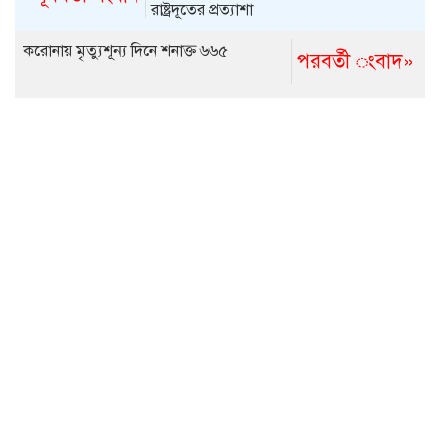
রাষ্ট্রদূতের প্রত্যাশা
করোনায় মৃত্যুশূন্য দিনে শনাক্ত ৬৬৫
পরবর্তী ংবাদ»