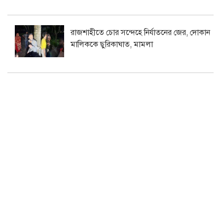
রাজশাহীতে চোর সন্দেহে নির্যাতনের জের, দোকান
মালিককে ছুরিকাঘাত, মামলা