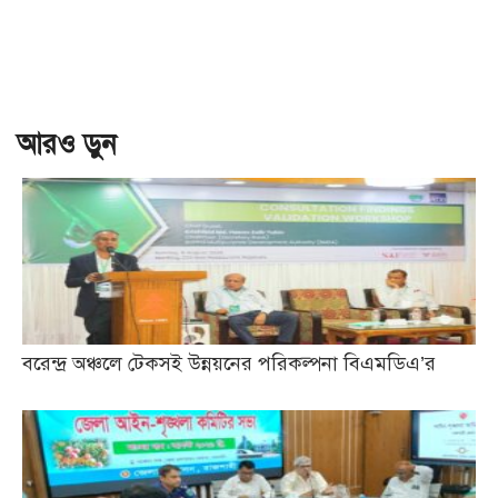
আরও ড়ুন
বরেন্দ্র অঞ্চলে টেকসই উন্নয়নের পরিকল্পনা বিএমডিএ’র