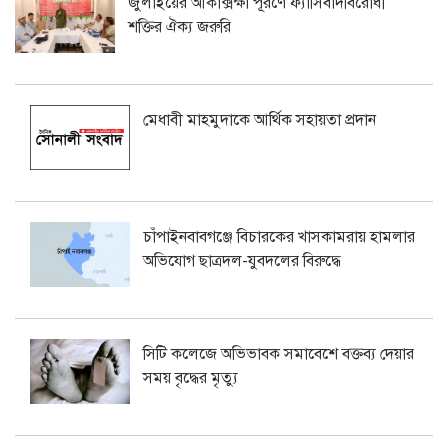
জুলাইয়ের আকাক্সক্ষা পূরণে ফ্যাসিবাদবিরোধী
শক্তির ঐক্য জরুরি
মেধাবী মাহমুদাকে আর্থিক সহায়তা প্রদান
চাঁপাইনবাবগঞ্জে বিচারকের খাসকামরায় হামলার
অভিযোগ ছাত্রদল-যুবদলের বিরুদ্ধে
সিটি কলেজে অভিভাবক সমাবেশে বক্তব্য দেয়ার
সময় বৃদ্ধের মৃত্যু