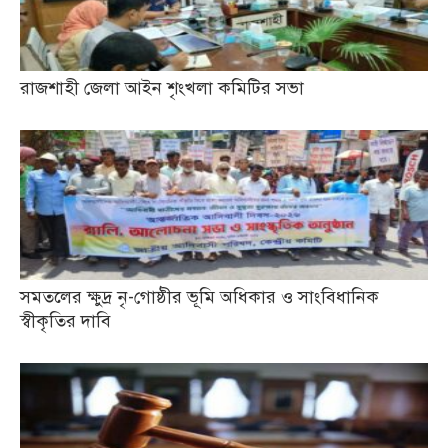
রাজশাহী জেলা আইন শৃংখলা কমিটির সভা
সমতলের ক্ষুদ্র নৃ-গোষ্ঠীর ভূমি অধিকার ও সাংবিধানিক
স্বীকৃতির দাবি