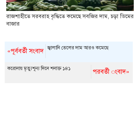
রাজশাহীতে সরবরাহ বৃদ্ধিতে কমেছে সবজির দাম, চড়া ডিমের
বাজার
জ্বালানি তেলের দাম আরও কমেছে
«পূর্ববর্তী সংবাদ
করোনায় মৃত্যুশূন্য দিনে শনাক্ত ১৪১
পরবর্তী ংবাদ»