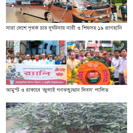
সারা দেশে পৃথক চার দুর্ঘটনায় নারী ও শিশুসহ ১৯ প্রাণহানি
আমুস্ট ও রাকাবে ‘জুলাই গণঅভ্যুত্থান দিবস’ পালিত