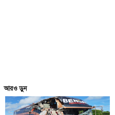
আরও ড়ুন