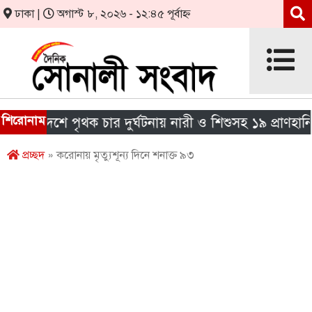
ঢাকা |
অগাস্ট ৮, ২০২৬ - ১২:৪৫ পূর্বাহ্ন
শিরোনাম
 দেশে পৃথক চার দুর্ঘটনায় নারী ও শিশুসহ ১৯ প্রাণহানি
প্রচ্ছদ
» করোনায় মৃত্যুশূন্য দিনে শনাক্ত ৯৩