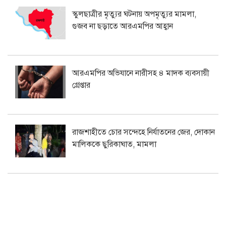
স্কুলছাত্রীর মৃত্যুর ঘটনায় অপমৃত্যুর মামলা,
গুজব না ছড়াতে আরএমপির আহ্বান
আরএমপির অভিযানে নারীসহ ৪ মাদক ব্যবসায়ী
গ্রেপ্তার
রাজশাহীতে চোর সন্দেহে নির্যাতনের জের, দোকান
মালিককে ছুরিকাঘাত, মামলা