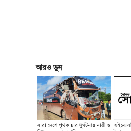
আরও ড়ুন
সারা দেশে পৃথক চার দুর্ঘটনায় নারী ও
এইচএসসি