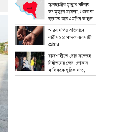
প্রতারক চক্র
স্কুলছাত্রীর মৃত্যুর ঘটনায়
অপমৃত্যুর মামলা, গুজব না
ছড়াতে আরএমপির আহ্বান
আরএমপির অভিযানে
নারীসহ ৪ মাদক ব্যবসায়ী
গ্রেপ্তার
রাজশাহীতে চোর সন্দেহে
নির্যাতনের জের, দোকান
মালিককে ছুরিকাঘাত,
মামলা