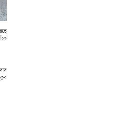
েছে
াঁকে
িবার
ুকুর