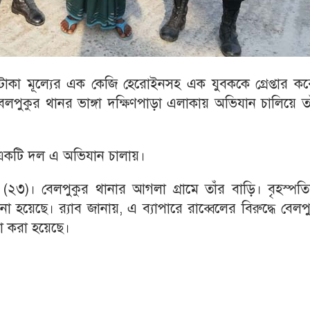
টাকা মূল্যের এক কেজি হেরোইনসহ এক যুবককে গ্রেপ্তার কর
 বেলপুকুর থানর ভাঙ্গা দক্ষিণপাড়া এলাকায় অভিযান চালিয়ে ত
ের একটি দল এ অভিযান চালায়।
েল (২৩)। বেলপুকুর থানার আগলা গ্রামে তাঁর বাড়ি। বৃহস্পত
নো হয়েছে। র‌্যাব জানায়, এ ব্যাপারে রাব্বেলের বিরুদ্ধে বেলপ
লা করা হয়েছে।