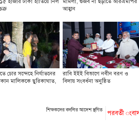
১৫ হাজার টাকা হাতিয়ে নিল
মামলা, গুজব না ছড়াতে আরএমপির
চক্র
আহ্বান
তে চোর সন্দেহে নির্যাতনের
রাবি ইইই বিভাগে নবীন বরণ ও
কান মালিককে ছুরিকাঘাত,
বিদায় সংবর্ধনা অনুষ্ঠিত
শিক্ষকদের বদলির আদেশ স্থগিত
পরবর্তী ংবা