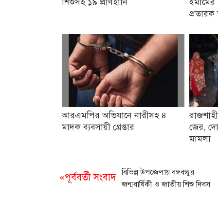
শিশুসহ ১৯ প্রাণহানি
ইমামের 
প্রতারক 
আরএমপির অভিযানে নারীসহ ৪
রাজশাহী
মাদক ব্যবসায়ী গ্রেপ্তার
জের, দো
মামলা
বিভিন্ন উপজেলায় বঙ্গবন্ধুর
«পূর্ববর্তী সংবাদ
জন্মবার্ষিকী ও জাতীয় শিশু দিবস
উদযাপন