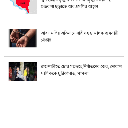
গুজব না ছড়াতে আরএমপির আহ্বান
আরএমপির অভিযানে নারীসহ ৪ মাদক ব্যবসায়ী
গ্রেপ্তার
রাজশাহীতে চোর সন্দেহে নির্যাতনের জের, দোকান
মালিককে ছুরিকাঘাত, মামলা