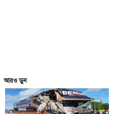
আরও ড়ুন