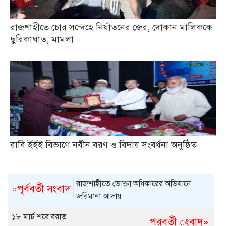
রাজশাহীতে চোর সন্দেহে নির্যাতনের জের, দোকান মালিককে
ছুরিকাঘাত, মামলা
রাবি ইইই বিভাগে নবীন বরণ ও বিদায় সংবর্ধনা অনুষ্ঠিত
রাজশাহীতে ভোক্তা অধিকারের অভিযানে
«পূর্ববর্তী সংবাদ
জরিমানা আদায়
১৮ মার্চ শবে বরাত
পরবর্তী ংবাদ»