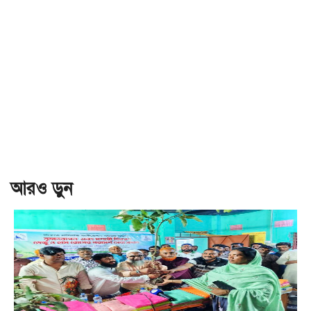
আরও ড়ুন