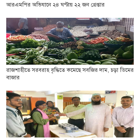
আরএমপির অভিযানে ২৪ ঘণ্টায় ২২ জন গ্রেপ্তার
রাজশাহীতে সরবরাহ বৃদ্ধিতে কমেছে সবজির দাম, চড়া ডিমের
বাজার