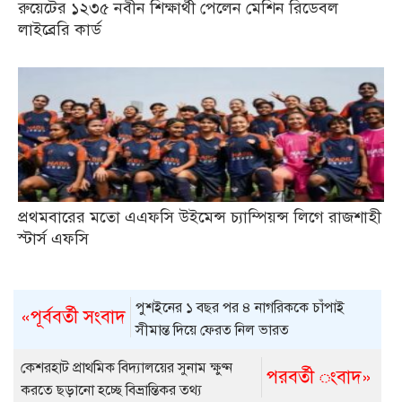
রুয়েটের ১২৩৫ নবীন শিক্ষার্থী পেলেন মেশিন রিডেবল
লাইব্রেরি কার্ড
প্রথমবারের মতো এএফসি উইমেন্স চ্যাম্পিয়ন্স লিগে রাজশাহী
স্টার্স এফসি
পুশইনের ১ বছর পর ৪ নাগরিককে চাঁপাই
«পূর্ববর্তী সংবাদ
সীমান্ত দিয়ে ফেরত নিল ভারত
কেশরহাট প্রাথমিক বিদ্যালয়ের সুনাম ক্ষুণ্ন
পরবর্তী ংবাদ»
করতে ছড়ানো হচ্ছে বিভ্রান্তিকর তথ্য