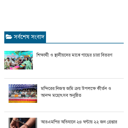
সর্বশেষ সংবাদ
শিক্ষার্থী ও স্থানীয়দের মাঝে গাছের চারা বিতরণ
মন্দিরের নিজস্ব জমি ক্রয় উপলক্ষে কীর্তন ও
আনন্দ মহোৎসব অনুষ্ঠিত
আরএমপির অভিযানে ২৪ ঘণ্টায় ২২ জন গ্রেপ্তার