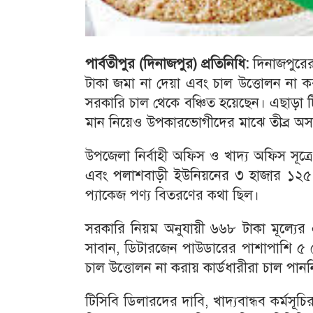
পার্বতীপুর (দিনাজপুর) প্রতিনিধি:
দিনাজপুরের প
টাকা জমা না দেয়া এবং চাল উত্তোলন না ক
সরকারি চাল থেকে বঞ্চিত হয়েছেন। এছাড়া টিস
মান নিয়েও উপকারভোগীদের মাঝে তীব্র অসন
উপজেলা নির্বাহী অফিস ও খাদ্য অফিস সূত
এবং পলাশবাড়ী ইউনিয়নের ৩ হাজার ১২৫ জন 
প্যাকেজ পণ্য বিতরণের কথা ছিল।
সরকারি নিয়ম অনুযায়ী ৬৬৮ টাকা মূল্যের
সাবান, ডিটারজেন পাউডারের পাশাপাশি ৫ কেজি
চাল উত্তোলন না করায় কার্ডধারীরা চাল পানন
টিসিবি ডিলারদের দাবি, খাদ্যবান্ধব কর্মস