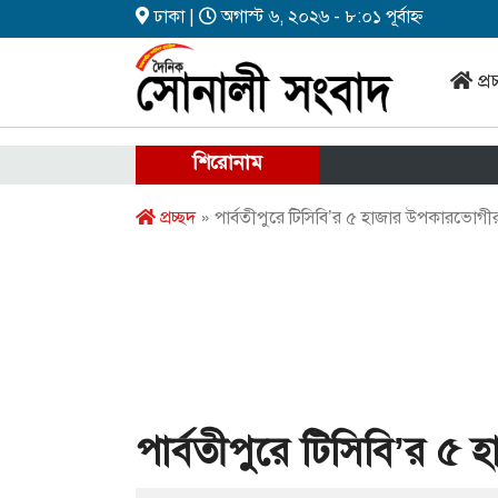
ঢাকা |
অগাস্ট ৬, ২০২৬ - ৮:০১ পূর্বাহ্ন
প্র
শিরোনাম
প্রচ্ছদ
» পার্বতীপুরে টিসিবি’র ৫ হাজার উপকারভোগী
পার্বতীপুরে টিসিবি’র 