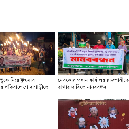
তৃত্বকে নিয়ে কুৎসার
নেসকোর প্রধান কার্যালয় রাজশাহীতে
র প্রতিবাদে গোদাগাড়ীতে
রাখার দাবিতে মানববন্ধন