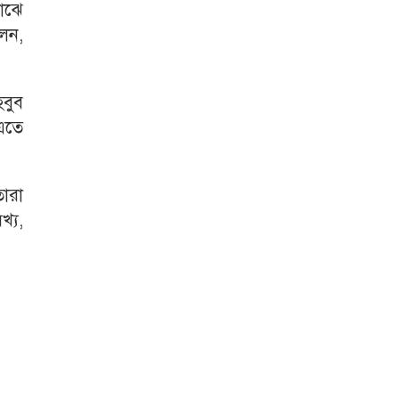
াঝে
লেন,
বুব
 এতে
তারা
খ্য,