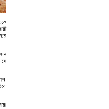
াংকে
ারী
্যের
 জন
যমে
াল,
থেকে
তারা