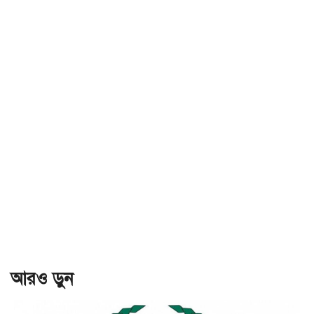
আরও ড়ুন