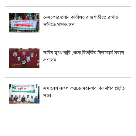
নেসকোর প্রধান কার্যালয় রাজশাহীতে রাখার
দাবিতে মানববন্ধন
দাবির মুখে রাবি থেকে বিতর্কিত বিলবোর্ড সরাল
প্রশাসন
সমাবেশ সফল করতে মহানগর বিএনপির প্রস্তুতি
সভা