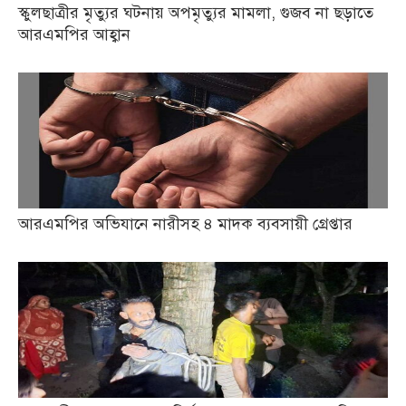
স্কুলছাত্রীর মৃত্যুর ঘটনায় অপমৃত্যুর মামলা, গুজব না ছড়াতে
আরএমপির আহ্বান
আরএমপির অভিযানে নারীসহ ৪ মাদক ব্যবসায়ী গ্রেপ্তার