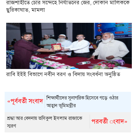
রাজশাহীতে চোর সন্দেহে নির্যাতনের জের, দোকান মালিককে
ছুরিকাঘাত, মামলা
রাবি ইইই বিভাগে নবীন বরণ ও বিদায় সংবর্ধনা অনুষ্ঠিত
শিক্ষার্থীদের সুনাগরিক হিসেবে গড়ে ওঠার
«পূর্ববর্তী সংবাদ
আহ্বান ভূমিমন্ত্রীর
শ্রদ্ধা আর বেদনায় তসিকুল ইসলাম রাজাকে
পরবর্তী ংবাদ»
স্মরণ