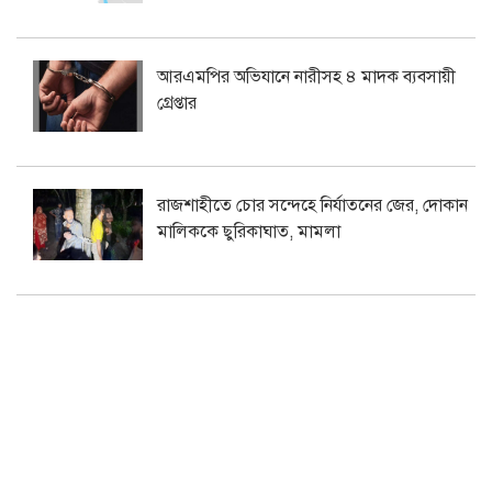
আরএমপির অভিযানে নারীসহ ৪ মাদক ব্যবসায়ী
গ্রেপ্তার
রাজশাহীতে চোর সন্দেহে নির্যাতনের জের, দোকান
মালিককে ছুরিকাঘাত, মামলা