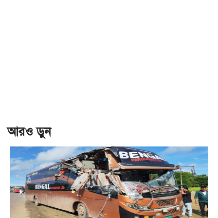
আরও ড়ুন