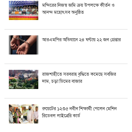
মন্দিরের নিজস্ব জমি ক্রয় উপলক্ষে কীর্তন ও
আনন্দ মহোৎসব অনুষ্ঠিত
আরএমপির অভিযানে ২৪ ঘণ্টায় ২২ জন গ্রেপ্তার
রাজশাহীতে সরবরাহ বৃদ্ধিতে কমেছে সবজির
দাম, চড়া ডিমের বাজার
রুয়েটের ১২৩৫ নবীন শিক্ষার্থী পেলেন মেশিন
রিডেবল লাইব্রেরি কার্ড