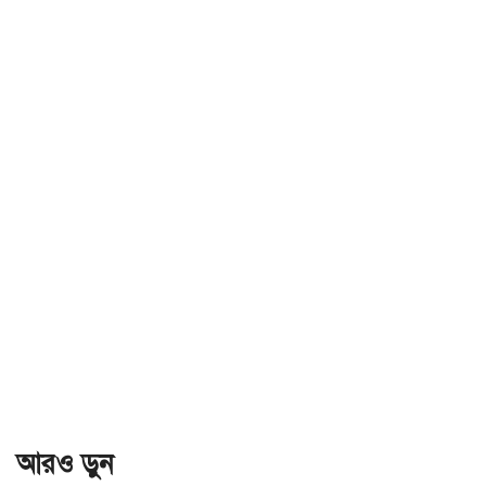
আরও ড়ুন