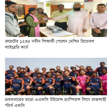
রুয়েটের ১২৩৫ নবীন শিক্ষার্থী পেলেন মেশিন রিডেবল
লাইব্রেরি কার্ড
প্রথমবারের মতো এএফসি উইমেন্স চ্যাম্পিয়ন্স লিগে রাজশাহী
স্টার্স এফসি