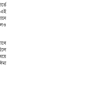
র্তে
য় এই
মানে
বলেও
াথে
ইলে
িষয়ে
াঈমা