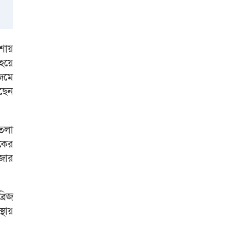
শায়
হয়ে
 জমে
ছেন
টতলা
কের
াজার
্রিজ
্থায়