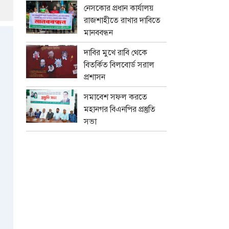
নেসকোর প্রধান কার্যালয়
রাজশাহীতে রাখার দাবিতে
মানববন্ধন
দাবির মুখে রাবি থেকে
বিতর্কিত বিলবোর্ড সরাল
প্রশাসন
সমাবেশ সফল করতে
মহানগর বিএনপির প্রস্তুতি
সভা