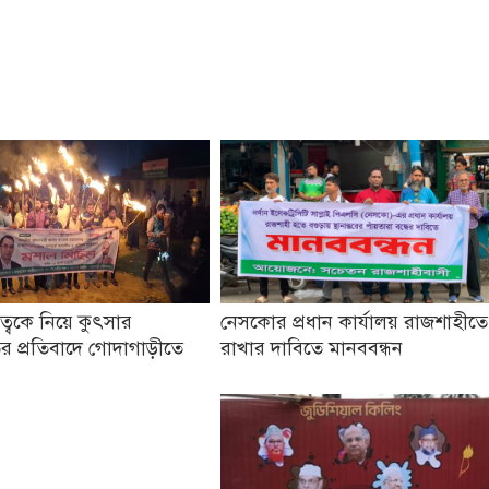
তৃত্বকে নিয়ে কুৎসার
নেসকোর প্রধান কার্যালয় রাজশাহীতে
র প্রতিবাদে গোদাগাড়ীতে
রাখার দাবিতে মানববন্ধন