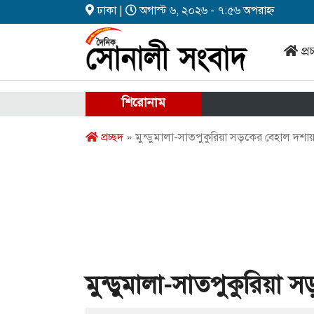
ঢাকা |
অগাস্ট ৬, ২০২৬ - ৭:৫৬ অপরাহ্ন
প্র
শিরোনাম
প্রচ্ছদ
» মুন্ডুমালা-সাতপুকুরিয়া সড়কের বেহাল দশা
মুন্ডুমালা-সাতপুকুরিয়া