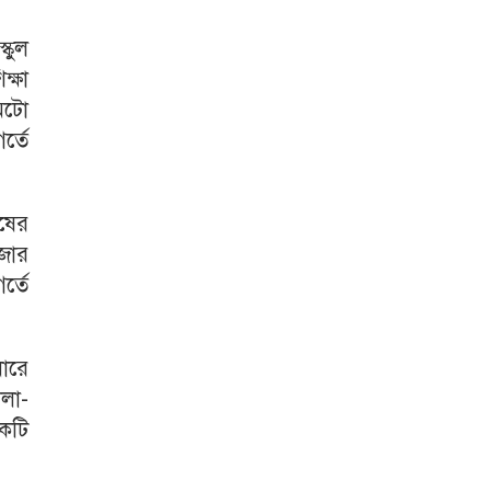
্কুল
ক্ষা
 অটো
র্তে
ষের
াজার
র্তে
ধারে
ালা-
কটি