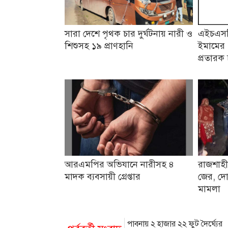
সারা দেশে পৃথক চার দুর্ঘটনায় নারী ও
এইচএসসি
শিশুসহ ১৯ প্রাণহানি
ইমামের 
প্রতারক 
আরএমপির অভিযানে নারীসহ ৪
রাজশাহী
মাদক ব্যবসায়ী গ্রেপ্তার
জের, দো
মামলা
পাবনায় ২ হাজার ২২ ফুট দৈর্ঘ্যের