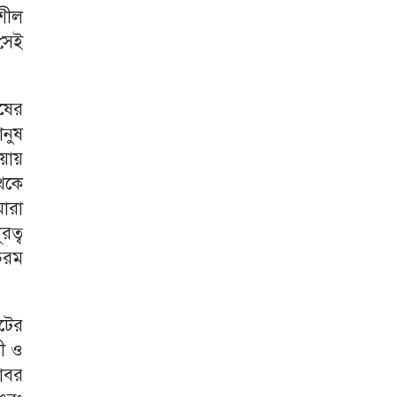
শীল
 সেই
ুষের
নুষ
ওয়ায়
েকে
মারা
রত্ব
চরম
টের
সী ও
রাবর