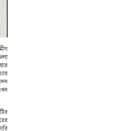
মীণ
েলা
ওয়ার
্যার
েদন
 এখন
মটির
রের
ারি