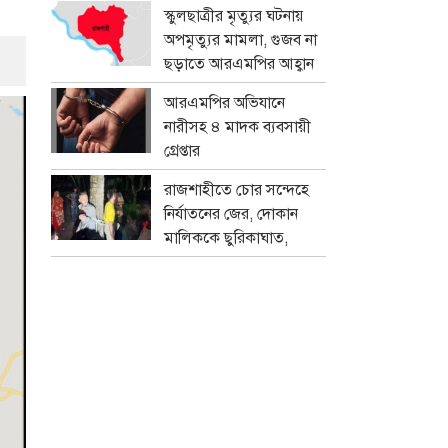
প্রতারক চক্র
স্কুলছাত্রীর মৃত্যুর ঘটনায়
অপমৃত্যুর মামলা, গুজব না
ছড়াতে আরএমপির আহ্বান
আরএমপির অভিযানে
নারীসহ ৪ মাদক ব্যবসায়ী
গ্রেপ্তার
রাজশাহীতে চোর সন্দেহে
নির্যাতনের জের, দোকান
মালিককে ছুরিকাঘাত,
মামলা