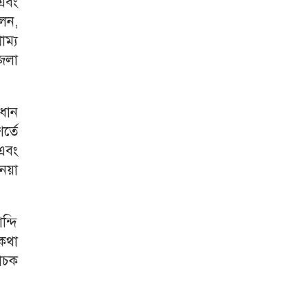
এবং
লেন,
ম্য
েলা
ধান
্তে
 এবং
নেয়া
ন্দি
 কথা
াচক