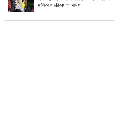
মালিককে ছুরিকাঘাত, মামলা