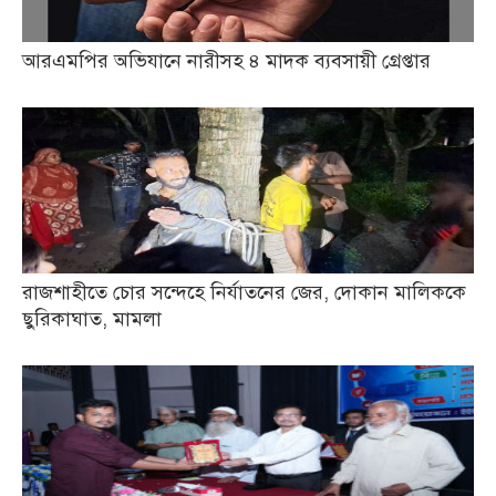
আরএমপির অভিযানে নারীসহ ৪ মাদক ব্যবসায়ী গ্রেপ্তার
রাজশাহীতে চোর সন্দেহে নির্যাতনের জের, দোকান মালিককে
ছুরিকাঘাত, মামলা