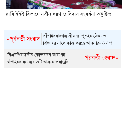
রাবি ইইই বিভাগে নবীন বরণ ও বিদায় সংবর্ধনা অনুষ্ঠিত
চাঁপাইনবাবগঞ্জ সীমান্ত: পুশইন ঠেকাতে
«পূর্ববর্তী সংবাদ
বিজিবির সাথে কাজ করছে আনসার-ভিডিপি
‘বিএনপির দলীয় কোন্দলের কারণেই
পরবর্তী ংবাদ»
চাঁপাইনবাবগঞ্জের ৩টি আসনে ভরাডুবি’