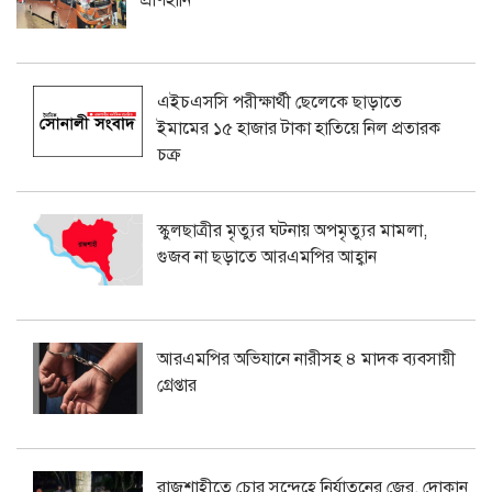
এইচএসসি পরীক্ষার্থী ছেলেকে ছাড়াতে
ইমামের ১৫ হাজার টাকা হাতিয়ে নিল প্রতারক
চক্র
স্কুলছাত্রীর মৃত্যুর ঘটনায় অপমৃত্যুর মামলা,
গুজব না ছড়াতে আরএমপির আহ্বান
আরএমপির অভিযানে নারীসহ ৪ মাদক ব্যবসায়ী
গ্রেপ্তার
রাজশাহীতে চোর সন্দেহে নির্যাতনের জের, দোকান