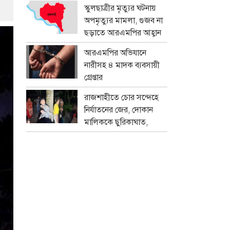
প্রতারক চক্র
স্কুলছাত্রীর মৃত্যুর ঘটনায়
অপমৃত্যুর মামলা, গুজব না
ছড়াতে আরএমপির আহ্বান
আরএমপির অভিযানে
নারীসহ ৪ মাদক ব্যবসায়ী
গ্রেপ্তার
রাজশাহীতে চোর সন্দেহে
নির্যাতনের জের, দোকান
মালিককে ছুরিকাঘাত,
মামলা