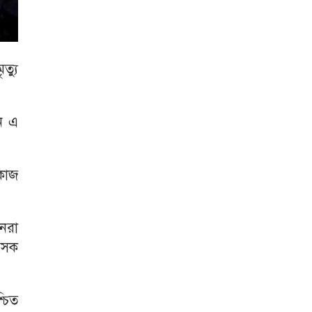
্যু
ে এ
 কাজ
জনরা
িৎসক
চিত