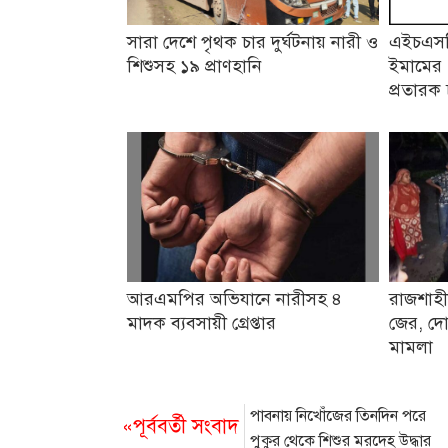
সারা দেশে পৃথক চার দুর্ঘটনায় নারী ও
এইচএসসি
শিশুসহ ১৯ প্রাণহানি
ইমামের 
প্রতারক 
আরএমপির অভিযানে নারীসহ ৪
রাজশাহী
মাদক ব্যবসায়ী গ্রেপ্তার
জের, দো
মামলা
পাবনায় নিখোঁজের তিনদিন পরে
«পূর্ববর্তী সংবাদ
পুকুর থেকে শিশুর মরদেহ উদ্ধার