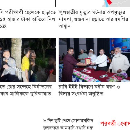
 পরীক্ষার্থী ছেলেকে ছাড়াতে
স্কুলছাত্রীর মৃত্যুর ঘটনায় অপমৃত্যুর
১৫ হাজার টাকা হাতিয়ে নিল
মামলা, গুজব না ছড়াতে আরএমপির
চক্র
আহ্বান
তে চোর সন্দেহে নির্যাতনের
রাবি ইইই বিভাগে নবীন বরণ ও
কান মালিককে ছুরিকাঘাত,
বিদায় সংবর্ধনা অনুষ্ঠিত
৮ দিন ছুটি শেষে সোনামসজিদ
পরবর্তী ংবা
স্থলবন্দরে আমদানি-রপ্তানি শুরু