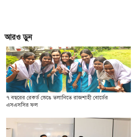
আরও ড়ুন
৭ বছরের রেকর্ড ভেঙে তলানিতে রাজশাহী বোর্ডের
এসএসসির ফল