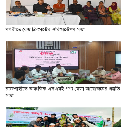
নগরীতে রেড ক্রিসেন্টের ওরিয়েন্টেশন সভা
রাজশাহীতে আঞ্চলিক এসএমই পণ্য মেলা আয়োজনের প্রস্তুতি
সভা