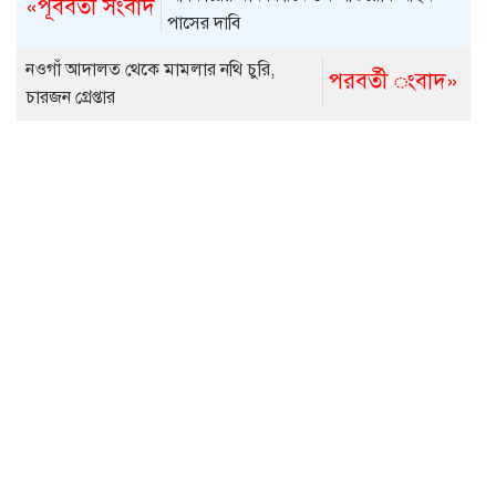
«পূর্ববর্তী সংবাদ
পাসের দাবি
নওগাঁ আদালত থেকে মামলার নথি চুরি,
পরবর্তী ংবাদ»
চারজন গ্রেপ্তার