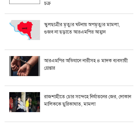
চক্র
স্কুলছাত্রীর মৃত্যুর ঘটনায় অপমৃত্যুর মামলা,
গুজব না ছড়াতে আরএমপির আহ্বান
আরএমপির অভিযানে নারীসহ ৪ মাদক ব্যবসায়ী
গ্রেপ্তার
রাজশাহীতে চোর সন্দেহে নির্যাতনের জের, দোকান
মালিককে ছুরিকাঘাত, মামলা