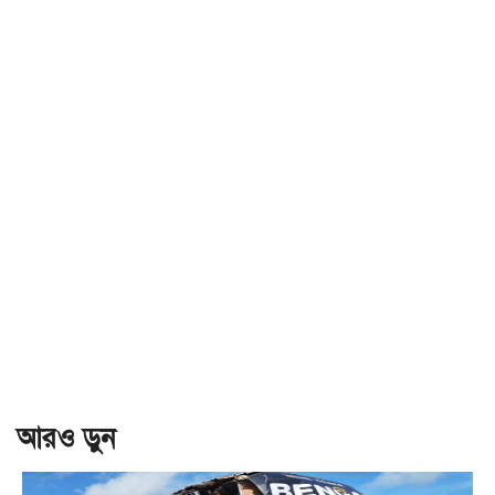
আরও ড়ুন