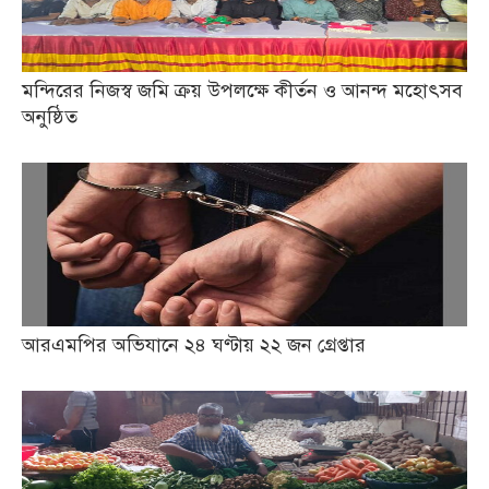
মন্দিরের নিজস্ব জমি ক্রয় উপলক্ষে কীর্তন ও আনন্দ মহোৎসব
অনুষ্ঠিত
আরএমপির অভিযানে ২৪ ঘণ্টায় ২২ জন গ্রেপ্তার