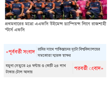
প্রথমবারের মতো এএফসি উইমেন্স চ্যাম্পিয়ন্স লিগে রাজশাহী
স্টার্স এফসি
রাবির সাথে পাকিস্তানের দুটো বিশ্ববিদ্যালয়ের
«পূর্ববর্তী সংবাদ
সমঝোতা স্মারক স্বাক্ষর
যমুনা সেতুতে ২৪ ঘণ্টায় ৩ কোটি ২৪ লাখ
পরবর্তী ংবাদ»
টাকার টোল আদায়