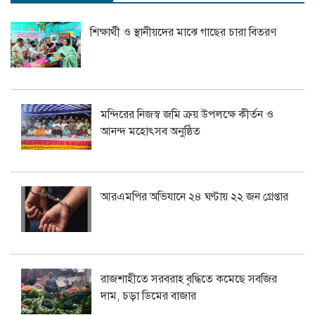
শিক্ষার্থী ও স্থানীয়দের মাঝে গাছের চারা বিতরণ
মন্দিরের নিজস্ব জমি ক্রয় উপলক্ষে কীর্তন ও
আনন্দ মহোৎসব অনুষ্ঠিত
আরএমপির অভিযানে ২৪ ঘণ্টায় ২২ জন গ্রেপ্তার
রাজশাহীতে সরবরাহ বৃদ্ধিতে কমেছে সবজির
দাম, চড়া ডিমের বাজার