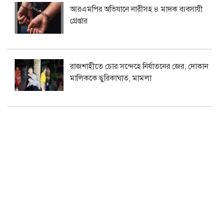
আরএমপির অভিযানে নারীসহ ৪ মাদক ব্যবসায়ী
গ্রেপ্তার
রাজশাহীতে চোর সন্দেহে নির্যাতনের জের, দোকান
মালিককে ছুরিকাঘাত, মামলা