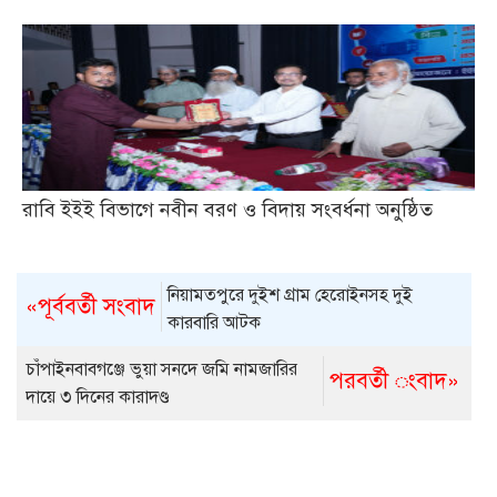
রাবি ইইই বিভাগে নবীন বরণ ও বিদায় সংবর্ধনা অনুষ্ঠিত
নিয়ামতপুরে দুইশ গ্রাম হেরোইনসহ দুই
«পূর্ববর্তী সংবাদ
কারবারি আটক
চাঁপাইনবাবগঞ্জে ভুয়া সনদে জমি নামজারির
পরবর্তী ংবাদ»
দায়ে ৩ দিনের কারাদণ্ড