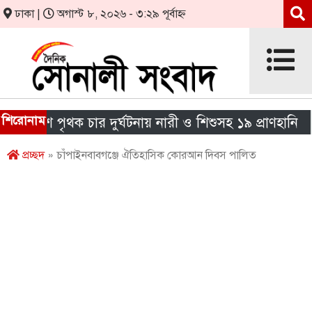
ঢাকা |
অগাস্ট ৮, ২০২৬ - ৩:২৯ পূর্বাহ্ন
শিরোনাম
েশে পৃথক চার দুর্ঘটনায় নারী ও শিশুসহ ১৯ প্রাণহানি
এ
প্রচ্ছদ
» চাঁপাইনবাবগঞ্জে ঐতিহাসিক কোরআন দিবস পালিত