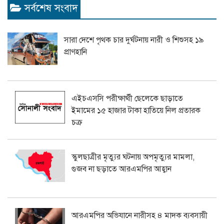
সর্বশেষ সংবাদ
সারা দেশে পৃথক চার দুর্ঘটনায় নারী ও শিশুসহ ১৯
প্রাণহানি
এইচএসসি পরীক্ষার্থী ছেলেকে ছাড়াতে
ইমামের ১৫ হাজার টাকা হাতিয়ে নিল প্রতারক
চক্র
স্কুলছাত্রীর মৃত্যুর ঘটনায় অপমৃত্যুর মামলা,
গুজব না ছড়াতে আরএমপির আহ্বান
আরএমপির অভিযানে নারীসহ ৪ মাদক ব্যবসায়ী