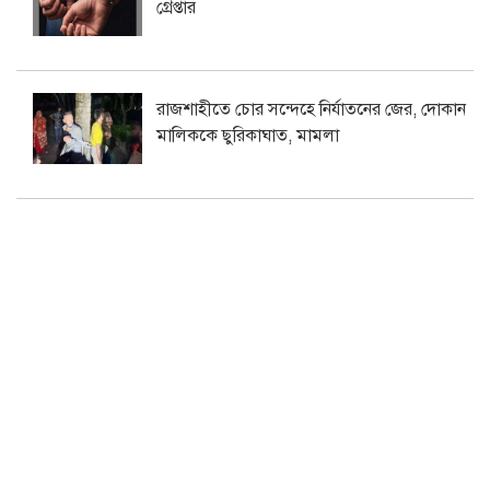
গ্রেপ্তার
রাজশাহীতে চোর সন্দেহে নির্যাতনের জের, দোকান
মালিককে ছুরিকাঘাত, মামলা